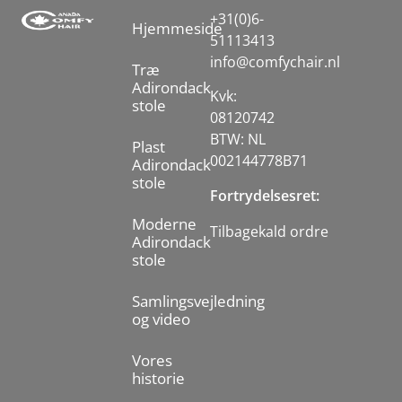
+31(0)6-
Hjemmeside
51113413
info@comfychair.nl
Træ
Adirondack
Kvk:
stole
08120742
BTW: NL
Plast
002144778B71
Adirondack
stole
Fortrydelsesret:
Moderne
Tilbagekald ordre
Adirondack
stole
Samlingsvejledning
og video
Vores
historie