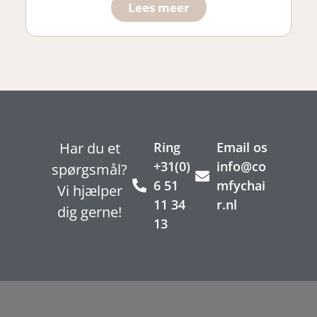
Lees meer
Har du et
Ring
Email os
+31(0)
info@co
spørgsmål?
6 51
mfychai
Vi hjælper
11 34
r.nl
dig gerne!
13