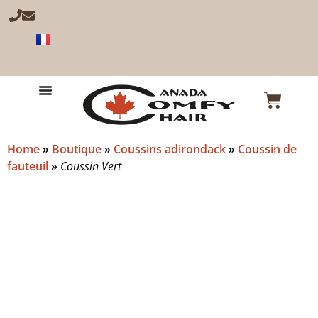
Home
»
Boutique
»
Coussins adirondack
»
Coussin de
fauteuil
»
Coussin Vert