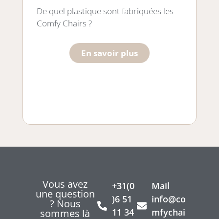
Le
De quel plastique sont fabriquées les
bo
Comfy Chairs ?
En savoir plus
Vous avez
+31(0
Mail
une question
)6 51
info@co
? Nous
11 34
mfychai
sommes là