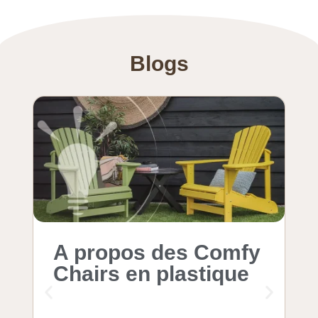
Blogs
A propos des Comfy
T
Chairs en plastique