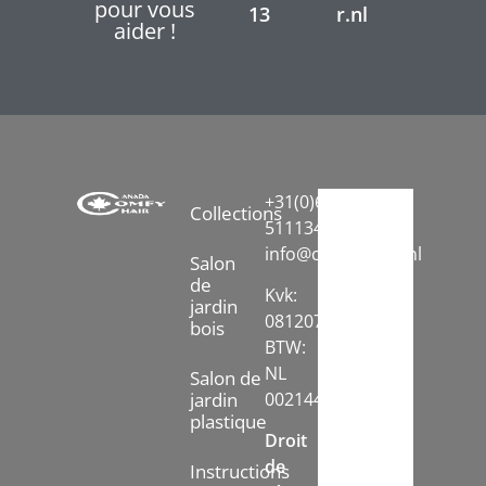
pour vous
13
r.nl
aider !
+31(0)6-
Collections
51113413
info@comfychair.nl
Salon
de
Kvk:
jardin
08120742
bois
BTW:
NL
Salon de
jardin
002144778B71
plastique
Droit
de
Instructions