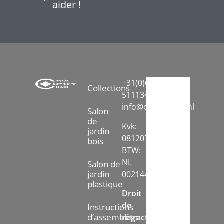
aider !
+31(0)6-
Collections
51113413
info@comfychair.nl
Salon
de
Kvk:
jardin
08120742
bois
BTW:
NL
Salon de
jardin
002144778B71
plastique
Droit
de
Instructions
d’assemblage
rétractation: