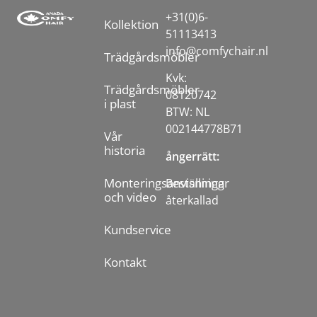
+31(0)6-
Kollektion
51113413
info@comfychair.nl
Trädgårdsmöbler
Kvk:
Trädgårdsmöbler
08120742
i plast
BTW: NL
002144778B71
Vår
historia
ångerrätt:
Monteringsanvisningar
Beställning
och video
återkallad
Kundservice
Kontakt