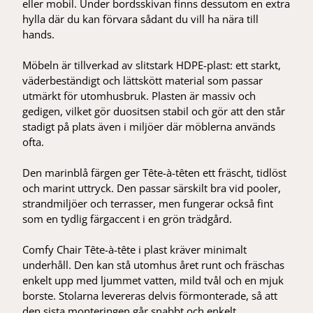
eller mobil. Under bordsskivan finns dessutom en extra
hylla där du kan förvara sådant du vill ha nära till
hands.
Möbeln är tillverkad av slitstark HDPE-plast: ett starkt,
väderbeständigt och lättskött material som passar
utmärkt för utomhusbruk. Plasten är massiv och
gedigen, vilket gör duositsen stabil och gör att den står
stadigt på plats även i miljöer där möblerna används
ofta.
Den marinblå färgen ger Tête-à-têten ett fräscht, tidlöst
och marint uttryck. Den passar särskilt bra vid pooler,
strandmiljöer och terrasser, men fungerar också fint
som en tydlig färgaccent i en grön trädgård.
Comfy Chair Tête-à-tête i plast kräver minimalt
underhåll. Den kan stå utomhus året runt och fräschas
enkelt upp med ljummet vatten, mild tvål och en mjuk
borste. Stolarna levereras delvis förmonterade, så att
den sista monteringen går snabbt och enkelt.