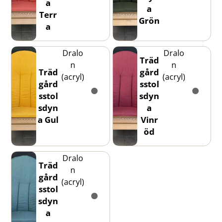
a
a
Terr
Grön
a
Dralo
Dralo
Träd
n
n
Träd
gård
(acryl)
(acryl)
gård
sstol
sstol
sdyn
sdyn
a
a Gul
Vinr
öd
Dralo
Träd
n
gård
(acryl)
sstol
sdyn
a