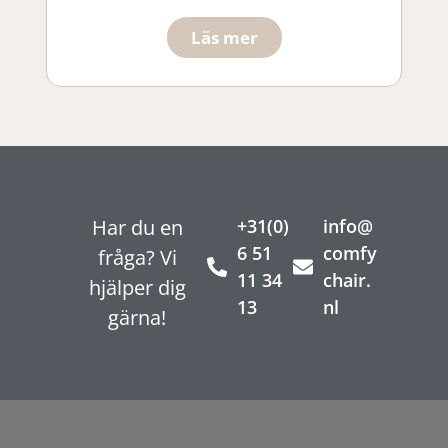
Läs mer
Har du en
+31(0)
info@
6 51
comfy
fråga? Vi
11 34
chair.
hjälper dig
13
nl
gärna!