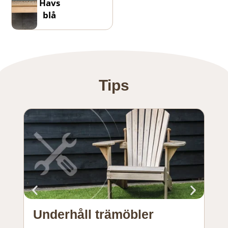
Havs
blå
Tips
Underhåll trämöbler
Al