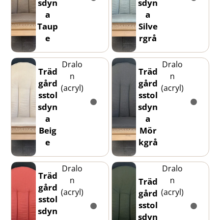
sdyn
sdyn
a
a
Taup
Silve
e
rgrå
Dralo
Dralo
Träd
Träd
n
n
gård
gård
(acryl)
(acryl)
sstol
sstol
sdyn
sdyn
a
a
Beig
Mör
e
kgrå
Dralo
Dralo
Träd
n
n
Träd
gård
(acryl)
(acryl)
gård
sstol
sstol
sdyn
sdyn