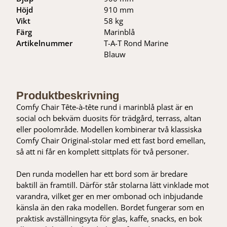
Höjd
910 mm
Vikt
58 kg
Färg
Marinblå
Artikelnummer
T-A-T Rond Marine
Blauw
Produktbeskrivning
Comfy Chair Tête-à-tête rund i marinblå plast är en
social och bekväm duosits för trädgård, terrass, altan
eller poolområde. Modellen kombinerar två klassiska
Comfy Chair Original-stolar med ett fast bord emellan,
så att ni får en komplett sittplats för två personer.
Den runda modellen har ett bord som är bredare
baktill än framtill. Därför står stolarna lätt vinklade mot
varandra, vilket ger en mer ombonad och inbjudande
känsla än den raka modellen. Bordet fungerar som en
praktisk avställningsyta för glas, kaffe, snacks, en bok