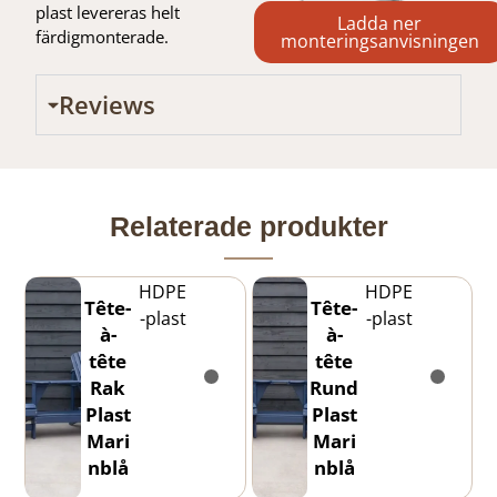
plast levereras helt
Ladda ner
färdigmonterade.
monteringsanvisningen
Reviews
Relaterade produkter
HDPE
HDPE
Tête-
Tête-
-plast
-plast
à-
à-
tête
tête
Rak
Rund
Plast
Plast
Mari
Mari
nblå
nblå