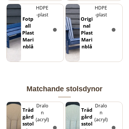
HDPE
HDPE
-plast
-plast
Fotp
Origi
all
nal
Plast
Plast
Mari
Mari
nblå
nblå
Matchande stolsdynor
Dralo
Dralo
Träd
Träd
n
n
gård
gård
(acryl)
(acryl)
sstol
sstol