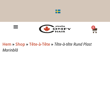
0
Hem
»
Shop
»
Tête-à-Tête
»
Tête-à-tête Rund Plast
Marinblå