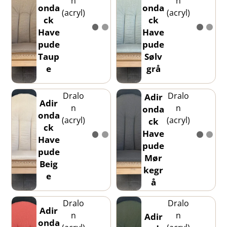
n
n
onda
onda
(acryl)
(acryl)
ck
ck
Have
Have
pude
pude
Taup
Sølv
e
grå
Dralo
Dralo
Adir
Adir
n
n
onda
onda
(acryl)
(acryl)
ck
ck
Have
Have
pude
pude
Mør
Beig
kegr
e
å
Dralo
Dralo
Adir
n
n
Adir
onda