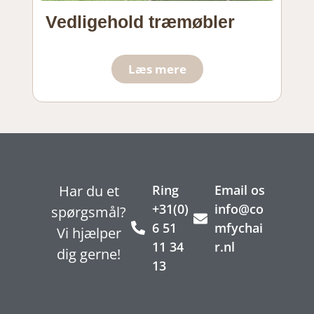
Vedligehold træmøbler
Al
Læs mere
Har du et
Ring
Email os
+31(0)
info@co
spørgsmål?
6 51
mfychai
Vi hjælper
11 34
r.nl
dig gerne!
13