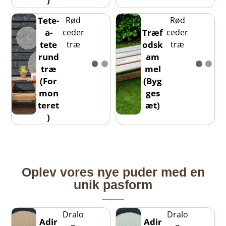
Rød
Rød
Tete-
ceder
ceder
a-
Træf
træ
træ
tete
odsk
rund
am
træ
mel
(For
(Byg
mon
ges
teret
æt)
)
Oplev vores nye puder med en
unik pasform
Dralo
Dralo
Adir
Adir