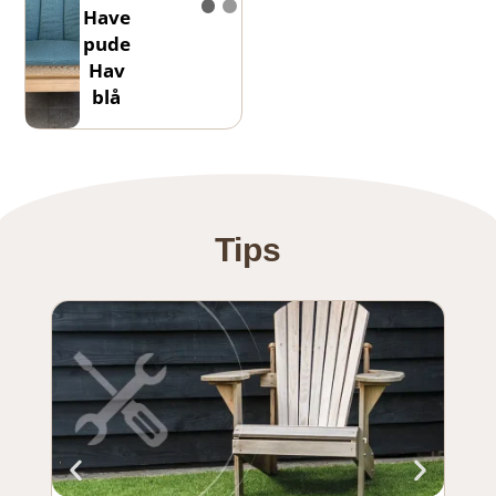
Have
pude
Hav
blå
Tips