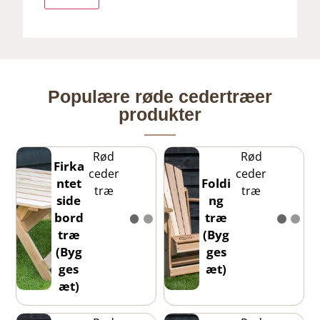
Populære røde cedertræer
produkter
Rød
Rød
Firka
ceder
ceder
ntet
Foldi
træ
træ
side
ng
bord
træ
træ
(Byg
(Byg
ges
ges
æt)
æt)