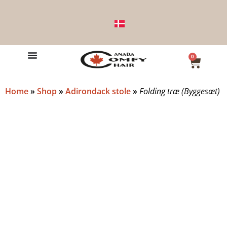
0
Home
»
Shop
»
Adirondack stole
»
Folding træ (Byggesæt)