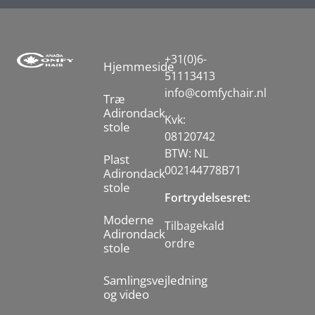
+31(0)6-
Hjemmeside
51113413
info@comfychair.nl
Træ
Adirondack
Kvk:
stole
08120742
BTW: NL
Plast
002144778B71
Adirondack
stole
Fortrydelsesret:
Moderne
Tilbagekald 
Adirondack
ordre
stole
Samlingsvejledning
og video