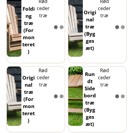
Rød
Rød
ceder
ceder
Foldi
Origi
træ
træ
ng
nal
træ
træ
(For
(Byg
mon
ges
teret
æt)
)
Rød
Rød
Run
ceder
ceder
Origi
dt
træ
træ
nal
Side
træ
bord
(For
træ
mon
(Byg
teret
ges
)
æt)