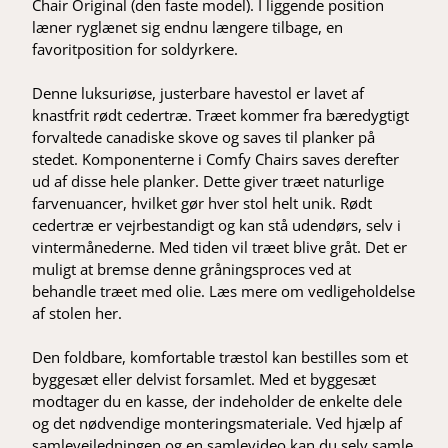
Chair Original (den faste model). I liggende position
læner ryglænet sig endnu længere tilbage, en
favoritposition for soldyrkere.
Denne luksuriøse, justerbare havestol er lavet af
knastfrit rødt cedertræ. Træet kommer fra bæredygtigt
forvaltede canadiske skove og saves til planker på
stedet. Komponenterne i Comfy Chairs saves derefter
ud af disse hele planker. Dette giver træet naturlige
farvenuancer, hvilket gør hver stol helt unik. Rødt
cedertræ er vejrbestandigt og kan stå udendørs, selv i
vintermånederne. Med tiden vil træet blive gråt. Det er
muligt at bremse denne gråningsproces ved at
behandle træet med olie. Læs mere om vedligeholdelse
af stolen her.
Den foldbare, komfortable træstol kan bestilles som et
byggesæt eller delvist forsamlet. Med et byggesæt
modtager du en kasse, der indeholder de enkelte dele
og det nødvendige monteringsmateriale. Ved hjælp af
samlevejledningen og en samlevideo kan du selv samle