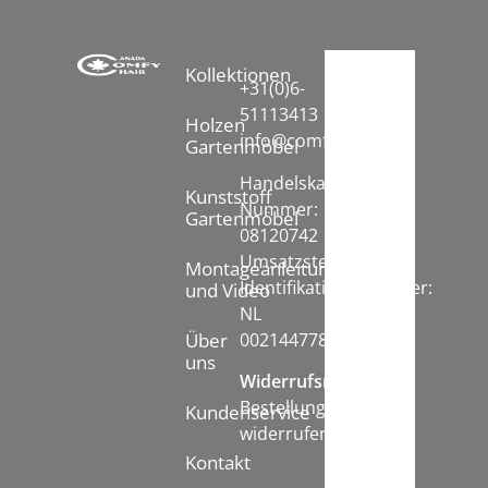
Kollektionen
+31(0)6-
51113413
Holzen
info@comfychair.nl
Gartenmöbel
Handelskammer
Kunststoff
Nummer:
Gartenmöbel
08120742
Umsatzsteuer-
Montageanleitung
Identifikationsnummer:
und Video
NL
002144778B71
Über
uns
Widerrufsrecht:
Bestellung
Kundenservice
widerrufen
Kontakt