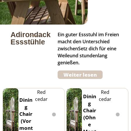
Adirondack
Ein guter Essstuhl im Freien
Essstühle
macht den Unterschied
zwischenSetz dich für eine
Weileund stundenlang
genießen.
Weiter lesen
Red
Red
Dinin
cedar
cedar
Dinin
g
g
Chair
Chair
(Ohn
(Vor
e
mont