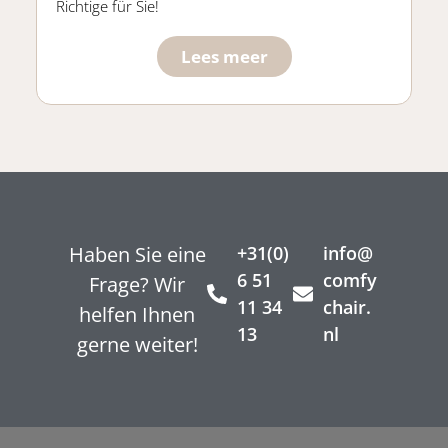
Richtige für Sie!
Lees meer
Haben Sie eine
+31(0)
info@
6 51
comfy
Frage? Wir
11 34
chair.
helfen Ihnen
13
nl
gerne weiter!