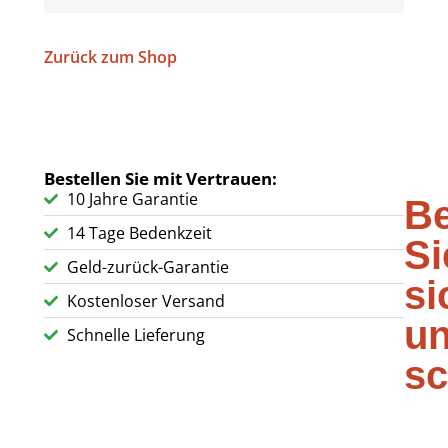
Zurück zum Shop
Bestellen Sie mit Vertrauen:
10 Jahre Garantie
Be
14 Tage Bedenkzeit
Si
Geld-zurück-Garantie
si
Kostenloser Versand
u
Schnelle Lieferung
sc