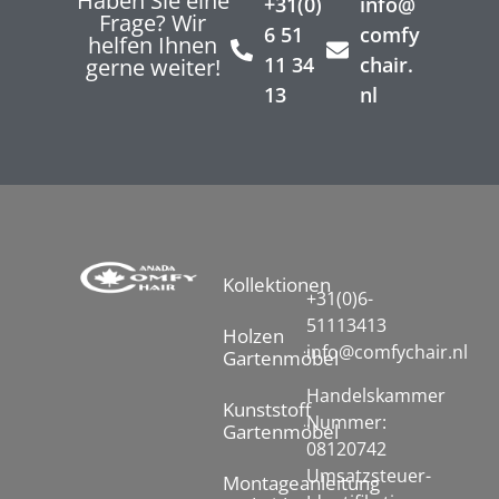
Haben Sie eine
+31(0)
info@
Frage? Wir
6 51
comfy
helfen Ihnen
11 34
chair.
gerne weiter!
13
nl
Kollektionen
+31(0)6-
51113413
Holzen
info@comfychair.nl
Gartenmöbel
Handelskammer
Kunststoff
Nummer:
Gartenmöbel
08120742
Umsatzsteuer-
Montageanleitung