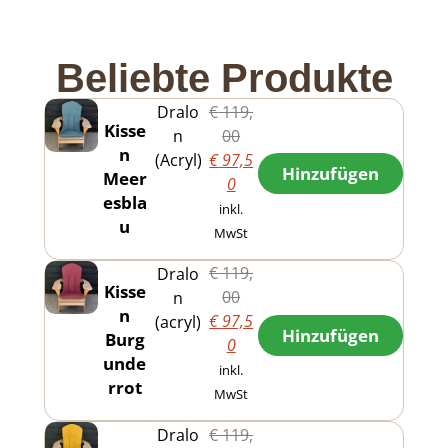
Beliebte Produkte
€
119,
Dralo
Kisse
00
n
n
€
97,5
(Acryl)
Hinzufügen
Meer
0
esbla
inkl.
u
MwSt
€
119,
Dralo
Kisse
00
n
n
€
97,5
(acryl)
Hinzufügen
Burg
0
unde
inkl.
rrot
MwSt
€
119,
Dralo