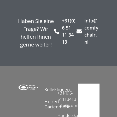
Haben Sie eine
+31(0)
info@
6 51
comfy
Frage? Wir
11 34
chair.
helfen Ihnen
13
nl
gerne weiter!
Kollektionen
+31(0)6-
51113413
Holzen
info@comfychair.nl
Gartenmöbel
Handelskammer