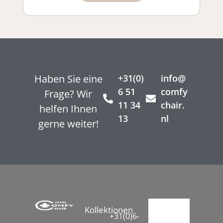
Haben Sie eine
+31(0)
info@
6 51
comfy
Frage? Wir
11 34
chair.
helfen Ihnen
13
nl
gerne weiter!
Kollektionen
+31(0)6-