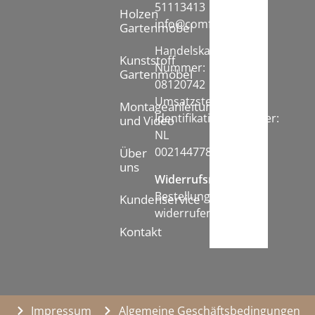
51113413
Holzen
info@comfychair.nl
Gartenmöbel
Handelskammer
Kunststoff
Nummer:
Gartenmöbel
08120742
Umsatzsteuer-
Montageanleitung
Identifikationsnummer:
und Video
NL
002144778B71
Über
uns
Widerrufsrecht:
Bestellung
Kundenservice
widerrufen
Kontakt
Impressum
Algemeine Geschäftsbedingungen