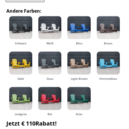
Andere Farben:
Schwarz
Weiß
Blau
Braun
Gelb
Grau
Light Brown
Himmelblau
Lindgrün
Rot
Grün
Jetzt € 110Rabatt!