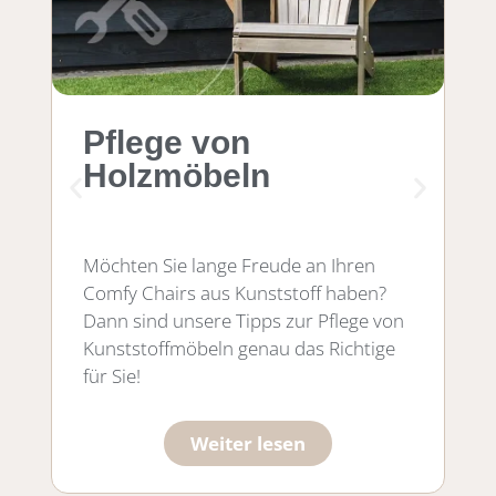
Pflege von
Ü
Holzmöbeln
C
Möchten Sie lange Freude an Ihren
Au
Comfy Chairs aus Kunststoff haben?
Ch
Dann sind unsere Tipps zur Pflege von
Kunststoffmöbeln genau das Richtige
für Sie!
Weiter lesen