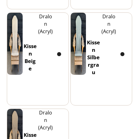
Dralo
Dralo
n
n
(Acryl)
(Acryl)
Kisse
Kisse
n
n
Silbe
Beig
rgra
e
u
Dralo
n
(Acryl)
Kisse