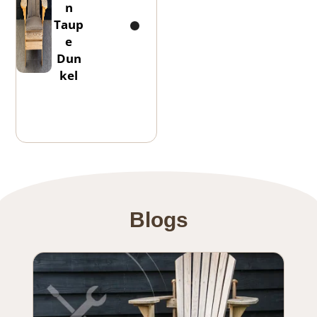
n
Taup
e
Dun
kel
Blogs