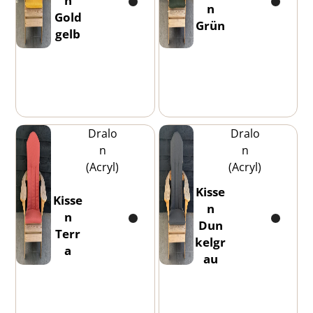
n
n
Gold
Grün
gelb
Dralo
Dralo
n
n
(Acryl)
(Acryl)
Kisse
Kisse
n
n
Dun
Terr
kelgr
a
au