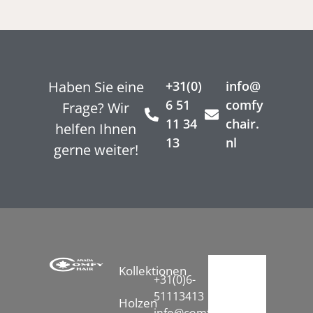
Haben Sie eine
+31(0)
info@
6 51
comfy
Frage? Wir
11 34
chair.
helfen Ihnen
13
nl
gerne weiter!
Kollektionen
+31(0)6-
51113413
Holzen