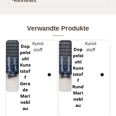
Verwandte Produkte
Kunst
Kunst
Dop
Dop
stoff
stoff
pelst
pelst
uhl
uhl
Kuns
Kuns
tstof
tstof
f
f
Gera
Rund
de
Mari
Mari
nebl
nebl
au
au