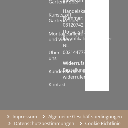
info@comfychair.nl
Gartenmöbel
Handelskammer
Kunststoff
Nummer:
Gartenmöbel
08120742
Umsatzsteuer-
Montageanleitung
Identifikationsnummer:
und Video
NL
002144778B71
Über
uns
Widerrufsrecht:
Bestellung
Kundenservice
widerrufen
Kontakt
Impressum
Algemeine Geschäftsbedingungen
Datenschutzbestimmungen
Cookie Richtlinie