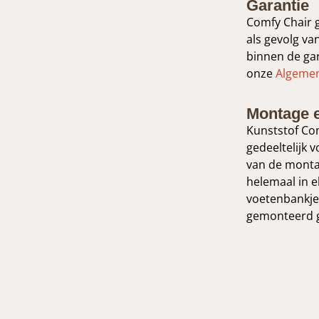
Garantie
Comfy Chair g
als gevolg va
binnen de gar
onze
Algeme
Montage 
Kunststof Com
gedeeltelijk
van de montag
helemaal in el
voetenbankje 
gemonteerd 