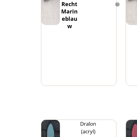
Recht
Marin
eblau
w
Dralon
(acryl)