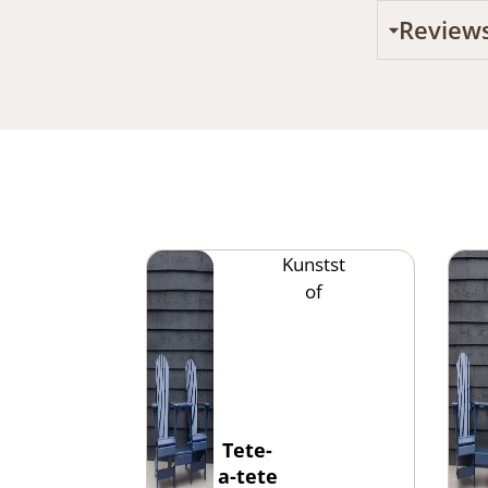
Review
Kunstst
of
Tete-
a-tete