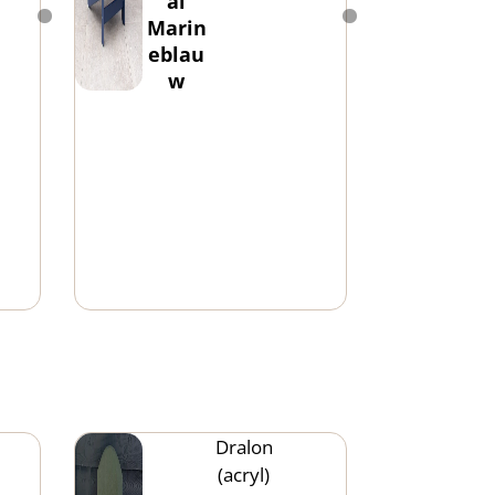
al
Marin
eblau
w
Dralon
(acryl)