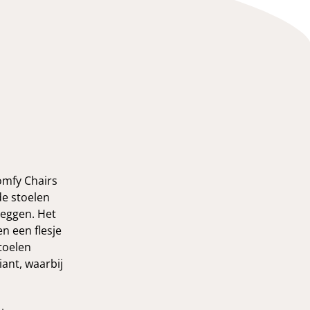
omfy Chairs
de stoelen
leggen. Het
en een flesje
stoelen
iant, waarbij