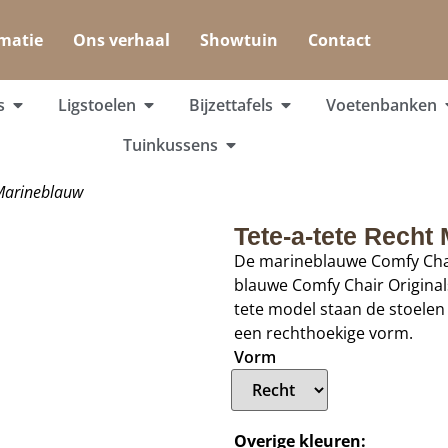
matie
Ons verhaal
Showtuin
Contact
s
Ligstoelen
Bijzettafels
Voetenbanken
Tuinkussens
 Marineblauw
Tete-a-tete Recht
De marineblauwe Comfy Chair
blauwe Comfy Chair Originals 
tete model staan de stoelen 
een rechthoekige vorm.
Vorm
Overige kleuren: