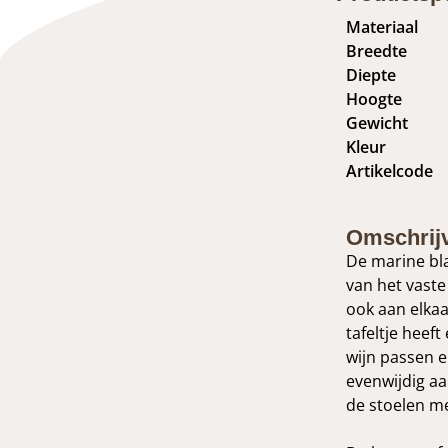
Materiaal
Breedte
Diepte
Hoogte
Gewicht
Kleur
Artikelcode
Omschrij
De marine bla
van het vaste
ook aan elkaa
tafeltje heef
wijn passen er
evenwijdig aan
de stoelen me