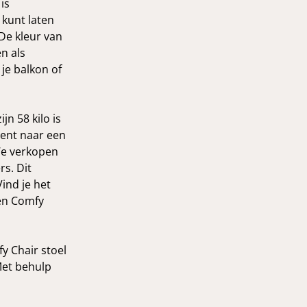
is
 kunt laten
De kleur van
n als
 je balkon of
jn 58 kilo is
bent naar een
 We verkopen
s. Dit
Vind je het
ten Comfy
fy Chair stoel
Met behulp