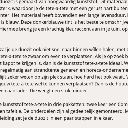
duozit is gemaakt van hoogwaardig kunststof. Dit materiaal 
 sterk, waardoor je de tete-a-tete met een gerust hart buiten
inter. Het materiaal heeft bovendien een lange levensduur. 
e is blauw. Deze donkerblauwe tint is het beste te omschrijve
Hiermee breng je een krachtig kleuraccent aan in je tuin, op
 zal je de duozit ook niet snel naar binnen wíllen halen; met zi
tete-a-tete te zwaar om even te verplaatsen. Als je op zoek 
t kapot te krijgen is, dan is de kunststof tete-a-tete ideaal.
regelmatig aan strandtenteigenaren en horeca-ondernemer
ijft zeker weten op zijn plek staan, hoe hard het ook waait. 
jouw tete-a-tete wel te kunnen verplaatsen? Dan is de hou
een aanrader. Die weegt een stuk minder.
e kunststof tete-a-tete in drie pakketten: twee keer een Com
en tafeltje. De onderdelen zijn al gedeeltelijk gemonteerd. 
eiding zet je de duozit in een paar stappen in elkaar.