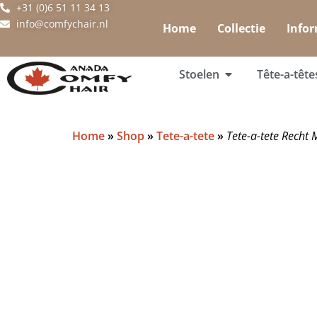
+31 (0)6 51 11 34 13
info@comfychair.nl
Home
Collectie
Infor
Stoelen
Tête-a-tête
Home
»
Shop
»
Tete-a-tete
»
Tete-a-tete Recht