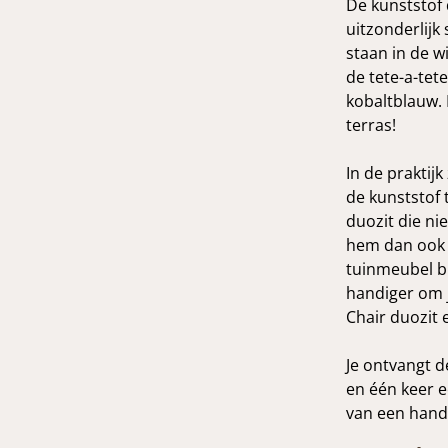
De kunststof 
uitzonderlijk
staan in de w
de tete-a-tet
kobaltblauw. 
terras!
In de praktijk
de kunststof 
duozit die nie
hem dan ook 
tuinmeubel bl
handiger om 
Chair duozit 
Je ontvangt d
en één keer e
van een handl