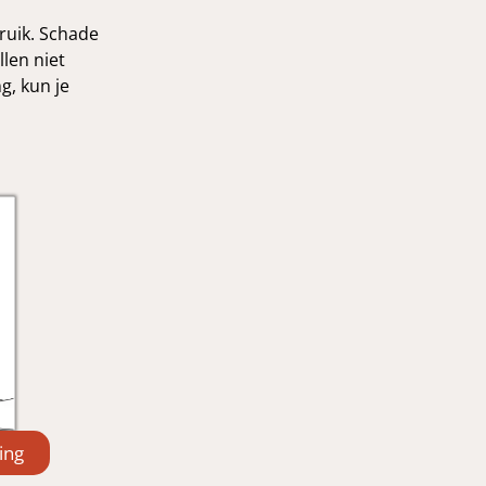
bruik. Schade
llen niet
g, kun je
ing