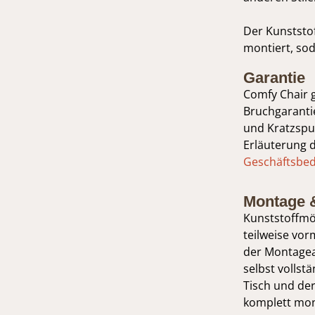
Der Kunststof
montiert, soda
Garantie
Comfy Chair 
Bruchgarantie
und Kratzspur
Erläuterung 
Geschäftsbe
Montage 
Kunststoffmö
teilweise vorm
der Montagea
selbst volls
Tisch und de
komplett mont