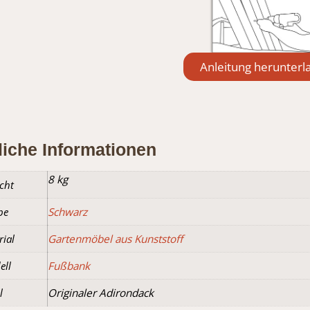
Anleitung herunterl
che Informationen
Rezensionen (0)
liche Informationen
8 kg
cht
be
Schwarz
rial
Gartenmöbel aus Kunststoff
ell
Fußbank
l
Originaler Adirondack