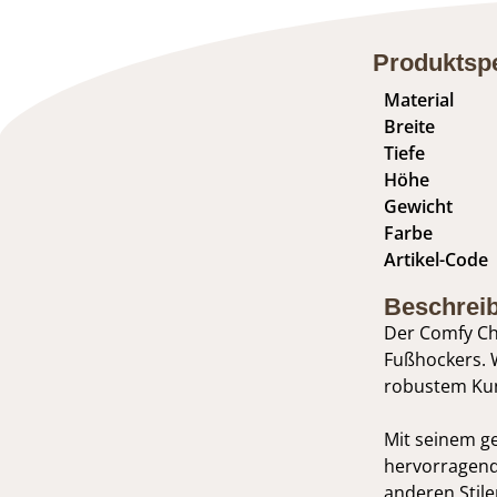
Produktspe
Material
Breite
Tiefe
Höhe
Gewicht
Farbe
Artikel-Code
Beschrei
Der Comfy Cha
Fußhockers. 
robustem Kuns
Mit seinem ge
hervorragend
anderen Stil