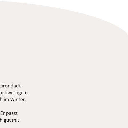
dirondack-
hochwertigem,
ch im Winter.
Er passt
h gut mit