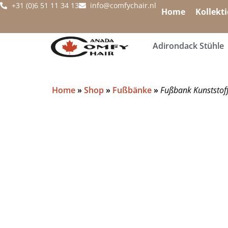
+31 (0)6 51 11 34 13
info@comfychair.nl
Home
Kollekt
Adirondack Stühle
Home
»
Shop
»
Fußbänke
»
Fußbank Kunststof