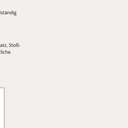
lständig
atz, Stoß-
liche