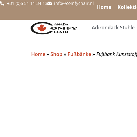
+31 (0)6 51 11 34 13
info@comfychair.nl
Home
Kollekt
Adirondack Stühle
Home
»
Shop
»
Fußbänke
»
Fußbank Kunststoff