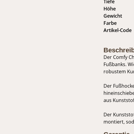
Tiefe
Höhe
Gewicht
Farbe
Artikel-Code
Beschrei
Der Comfy Cha
Fußbanks. Wi
robustem Kuns
Der Fußhocker
hineinschiebe
aus Kunststoff
Der Kunststof
montiert, soda