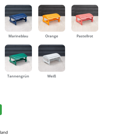
Marineblau
Orange
Pastellrot
Tannengrün
Weiß
hland