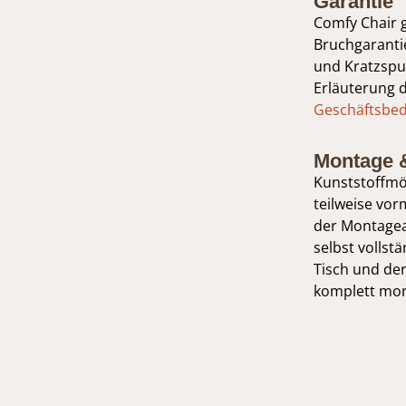
Garantie
Comfy Chair 
Bruchgarantie
und Kratzspur
Erläuterung 
Geschäftsbe
Montage 
Kunststoffmö
teilweise vorm
der Montagea
selbst volls
Tisch und de
komplett mont