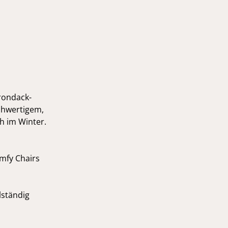
rondack-
chwertigem,
ch im Winter.
omfy Chairs
lständig