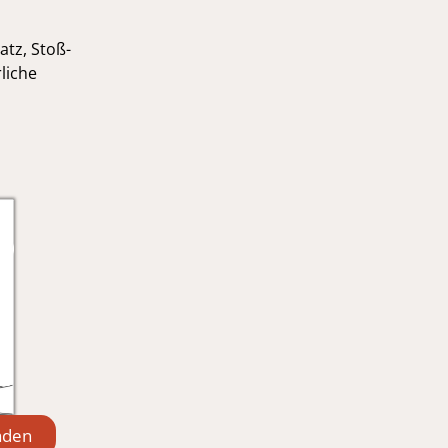
atz, Stoß-
liche
aden