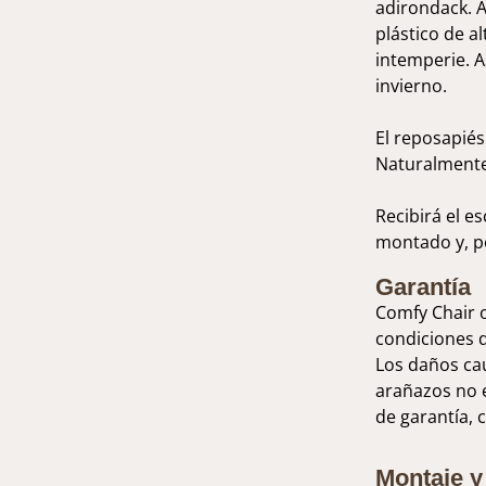
adirondack. Al
plástico de al
intemperie. A
invierno.
El reposapiés
Naturalmente
Recibirá el e
montado y, po
Garantía
Comfy Chair o
condiciones 
Los daños cau
arañazos no e
de garantía,
Montaje y