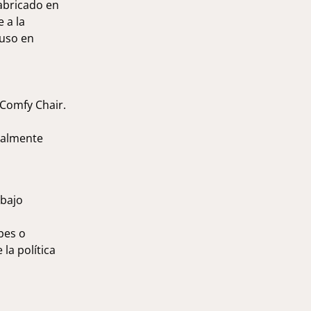
fabricado en
 a la
luso en
 Comfy Chair.
otalmente
 bajo
pes o
la política