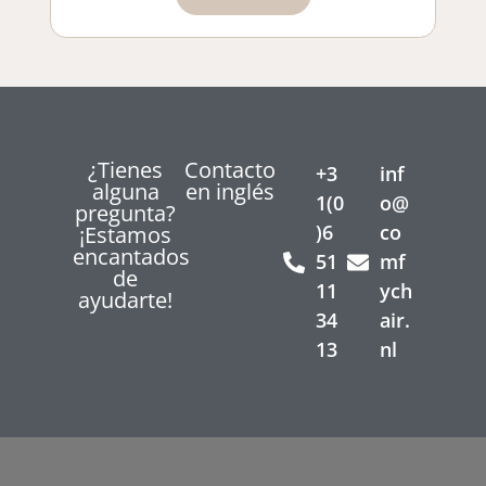
¿Tienes
Contacto
+3
inf
alguna
en inglés
1(0
o@
pregunta?
)6
co
¡Estamos
encantados
51
mf
de
11
ych
ayudarte!
34
air.
13
nl