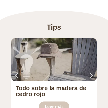
Tips
Todo sobre la madera de
So
cedro rojo
pl
Leer más