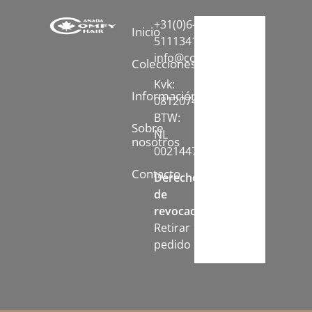
+31(0)6-
Inicio
51113413
info@comfychair.nl
Colecciones
Kvk:
Información
08120742
BTW:
Sobre
NL
nosotros
002144778B71
Contacto
Derecho
de
revocación:
Retirar
pedido