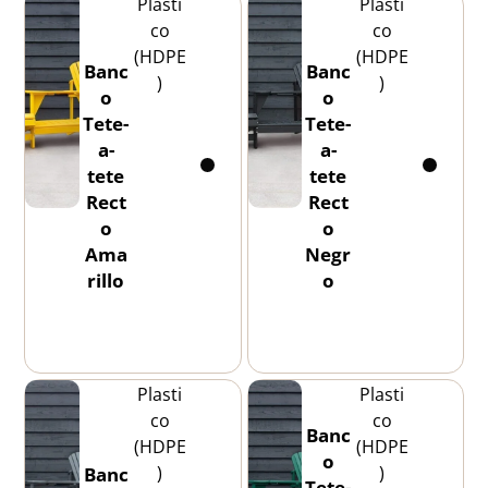
Plasti
Plasti
co
co
(HDPE
(HDPE
Banc
Banc
)
)
o
o
Tete-
Tete-
a-
a-
tete
tete
Rect
Rect
o
o
Ama
Negr
rillo
o
Plasti
Plasti
co
co
Banc
(HDPE
(HDPE
o
)
)
Banc
Tete-