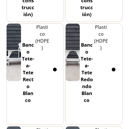
cons
cons
trucc
trucc
ión)
ión)
Plasti
Plasti
co
co
(HDPE
(HDPE
Banc
Banc
)
)
o
o
Tete-
Tete-
a-
a-
Tete
Tete
Rect
Redo
o
ndo
Blan
Blan
co
co