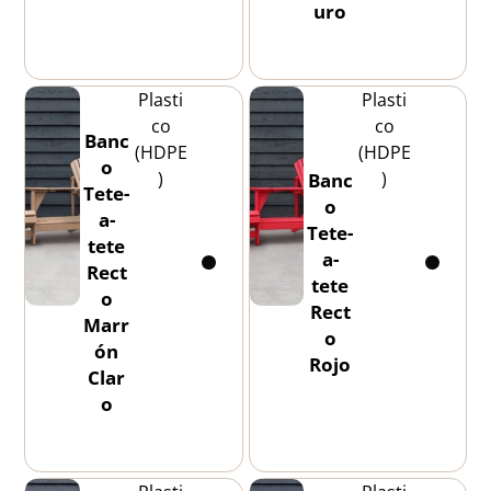
uro
Plasti
Plasti
co
co
Banc
(HDPE
(HDPE
o
)
)
Banc
Tete-
o
a-
Tete-
tete
a-
Rect
tete
o
Rect
Marr
o
ón
Rojo
Clar
o