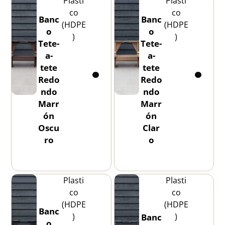
Plasti
Plasti
co
co
Banc
Banc
(HDPE
(HDPE
o
o
)
)
Tete-
Tete-
a-
a-
tete
tete
Redo
Redo
ndo
ndo
Marr
Marr
ón
ón
Oscu
Clar
ro
o
Plasti
Plasti
co
co
(HDPE
(HDPE
Banc
)
)
Banc
o