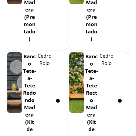
Mad
Mad
era
era
(Pre
(Pre
mon
mon
tado
tado
)
)
Cedro
Cedro
Banc
Banc
Rojo
Rojo
o
o
Tete-
Tete-
a-
a-
Tete
Tete
Redo
Rect
ndo
o
Mad
Mad
era
era
(Kit
(Kit
de
de