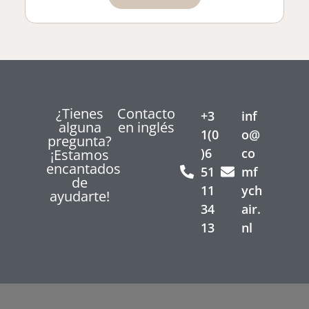
¿Tienes
Contacto
+3
inf
alguna
en inglés
1(0
o@
pregunta?
)6
co
¡Estamos
encantados
51
mf
de
11
ych
ayudarte!
34
air.
13
nl