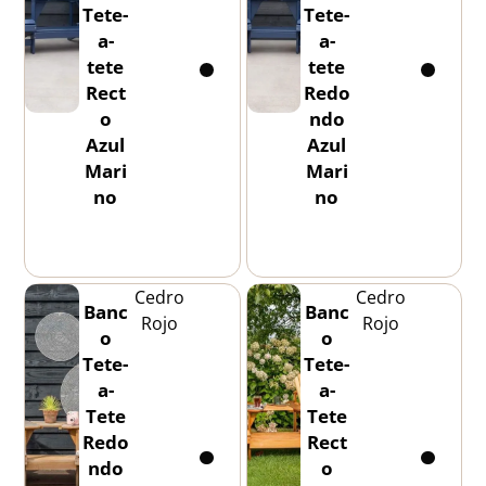
Tete-
Tete-
a-
a-
tete
tete
Rect
Redo
o
ndo
Azul
Azul
Mari
Mari
no
no
Cedro
Cedro
Banc
Banc
Rojo
Rojo
o
o
Tete-
Tete-
a-
a-
Tete
Tete
Redo
Rect
ndo
o