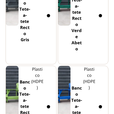
o
a-
Tete-
tete
a-
Rect
tete
o
Rect
Verd
o
e
Gris
Abet
o
Plasti
Plasti
co
co
(HDPE
(HDPE
Banc
)
)
o
Banc
Tete-
o
a-
Tete-
tete
a-
Rect
tete