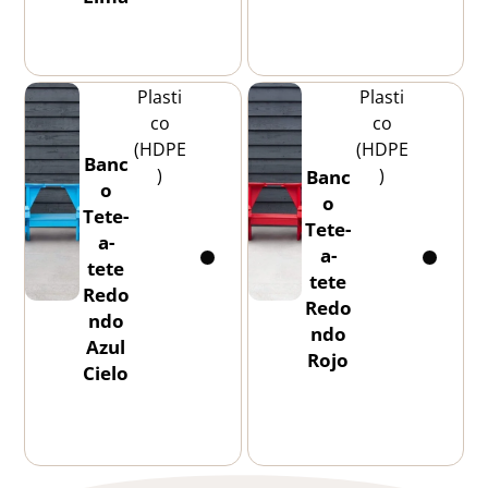
Plasti
Plasti
co
co
(HDPE
(HDPE
Banc
)
)
Banc
o
o
Tete-
Tete-
a-
a-
tete
tete
Redo
Redo
ndo
ndo
Azul
Rojo
Cielo