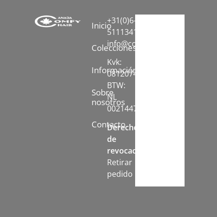
+31(0)6-
Inicio
51113413
info@comfychair.nl
Colecciones
Kvk:
Información
08120742
BTW:
Sobre
NL
nosotros
002144778B71
Contacto
Derecho
de
revocación:
Retirar
pedido