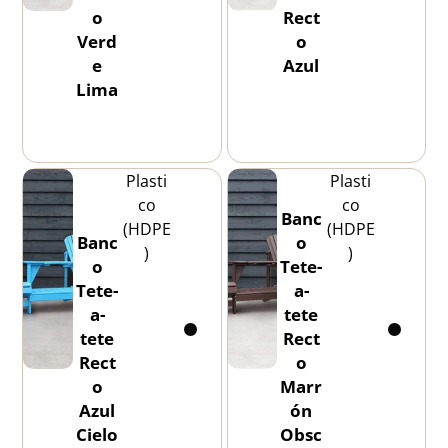
o
Rect
Verd
o
e
Azul
Lima
Plasti
Plasti
co
co
Banc
(HDPE
(HDPE
Banc
o
)
)
o
Tete-
Tete-
a-
a-
tete
tete
Rect
Rect
o
o
Marr
Azul
ón
Cielo
Obsc