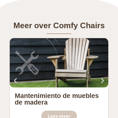
Meer over Comfy Chairs
Mantenimiento de muebles
S
de madera
p
Lees meer