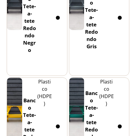
o
Tete-
Tete-
a-
a-
tete
tete
Redo
Redo
ndo
ndo
Negr
Gris
o
Plasti
Plasti
co
co
Banc
(HDPE
(HDPE
Banc
o
)
)
o
Tete-
Tete-
a-
a-
tete
tete
Redo