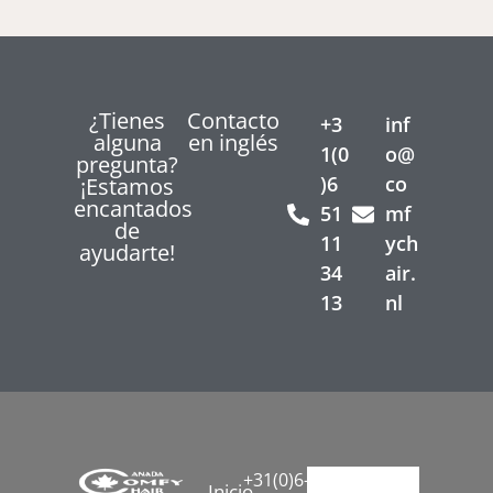
¿Tienes
Contacto
+3
inf
alguna
en inglés
1(0
o@
pregunta?
)6
co
¡Estamos
encantados
51
mf
de
11
ych
ayudarte!
34
air.
13
nl
+31(0)6-
Inicio