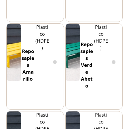
Plasti
Plasti
co
co
(HDPE
(HDPE
Repo
)
)
Repo
sapie
sapie
s
s
Verd
Ama
e
rillo
Abet
o
Plasti
Plasti
co
co
(HDPE
(HDPE