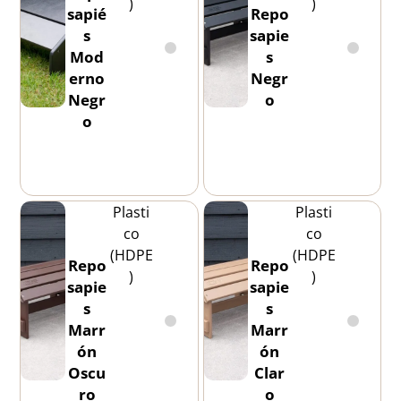
)
)
sapié
Repo
s
sapie
Mod
s
erno
Negr
Negr
o
o
Plasti
Plasti
co
co
(HDPE
(HDPE
Repo
Repo
)
)
sapie
sapie
s
s
Marr
Marr
ón
ón
Oscu
Clar
ro
o