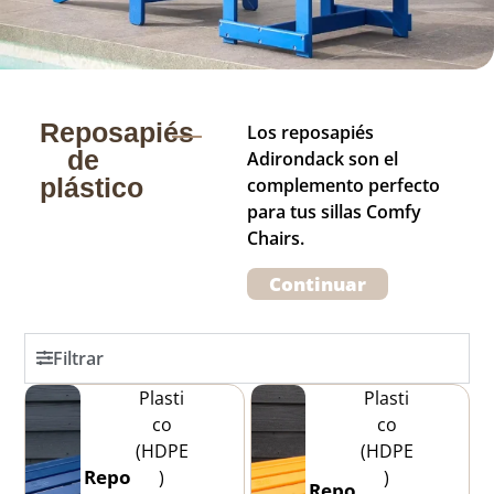
Reposapiés
Los reposapiés
de
Adirondack son el
plástico
complemento perfecto
para tus sillas Comfy
Chairs.
Continuar
Filtrar
Plasti
Plasti
co
co
(HDPE
(HDPE
Repo
)
)
Repo