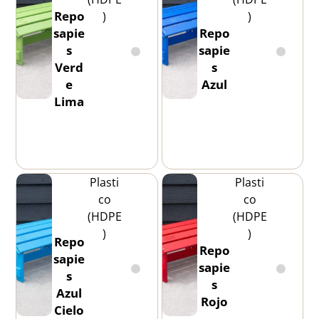
Repo
)
)
sapie
Repo
s
sapie
Verd
s
e
Azul
Lima
Plasti
Plasti
co
co
(HDPE
(HDPE
)
)
Repo
Repo
sapie
sapie
s
s
Azul
Rojo
Cielo