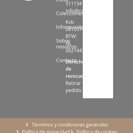
51113413
info@comfychair.nl
Colecciones
Kvk:
Información
08120742
BTW:
Sobre
NL
nosotros
002144778B71
Contacto
Derecho
de
revocación:
Retirar
pedido
Términos y condiciones generales
Política de privacidad
Política de cookies