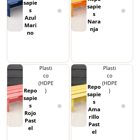
sapie
sapie
s
s
Azul
Nara
Mari
nja
no
Plasti
Plasti
co
co
(HDPE
(HDPE
Repo
Repo
)
)
sapie
sapie
s
s
Ama
Rojo
rillo
Past
Past
el
el