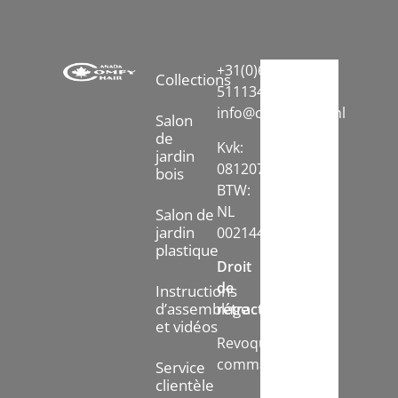
+31(0)6-
Collections
51113413
info@comfychair.nl
Salon
de
Kvk:
jardin
08120742
bois
BTW:
NL
Salon de
jardin
002144778B71
plastique
Droit
de
Instructions
d’assemblage
rétractation:
et vidéos
Revoquer
commande
Service
clientèle