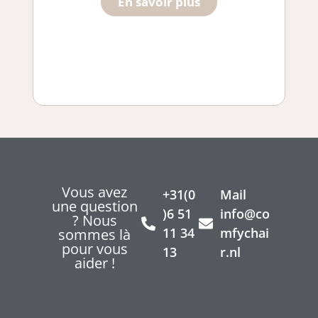
En savoir plus
Vous avez
+31(0
Mail
une question
)6 51
info@co
? Nous
11 34
mfychai
sommes là
pour vous
13
r.nl
aider !