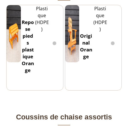
Plasti
Plasti
que
que
Repo
(HDPE
(HDPE
se
)
)
pied
Origi
s
nal
plast
Oran
ique
ge
Oran
ge
Coussins de chaise assortis