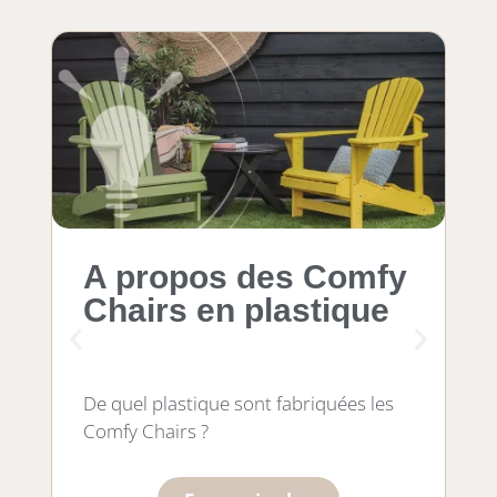
A propos des Comfy
T
Chairs en plastique
Le
De quel plastique sont fabriquées les
bo
Comfy Chairs ?