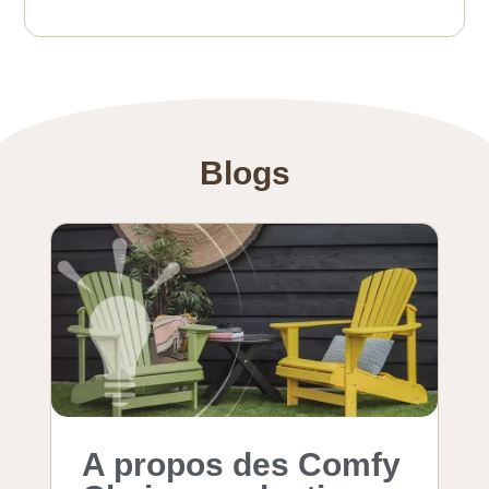
Blogs
A propos des Comfy
T