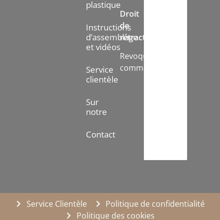
plastique
Droit
de
Instructions
d’assemblage
rétractation:
et vidéos
Revoquer
commande
Service
clientèle
Sur
notre
Contact
Service Clientèle
Politique de confidentialité
Politique des cookies