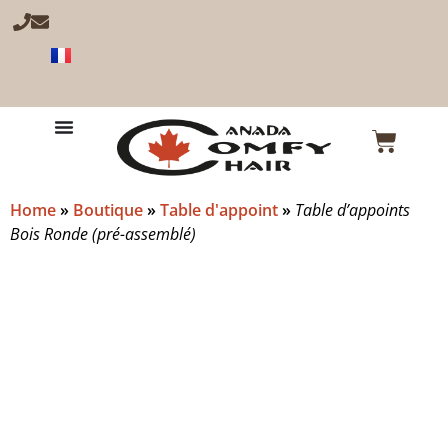
Home
»
Boutique
»
Table d'appoint
»
Table d’appoints
Bois Ronde (pré-assemblé)