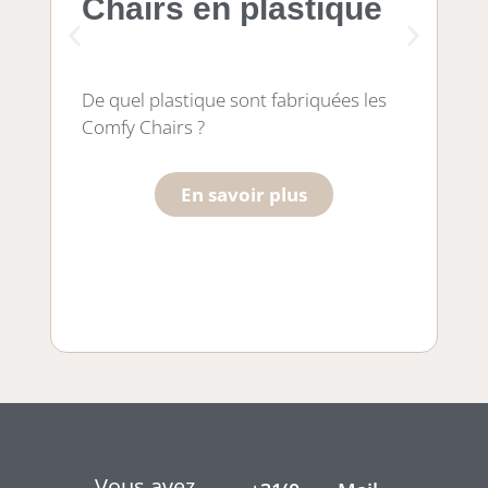
Chairs en plastique
Le
De quel plastique sont fabriquées les
bo
Comfy Chairs ?
En savoir plus
Vous avez