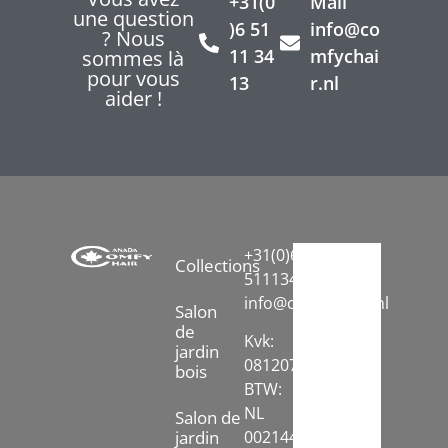
+31(0
Mail
une question
)6 51
info@co
? Nous
11 34
mfychai
sommes là
pour vous
13
r.nl
aider !
+31(0)6-
Collections
51113413
info@comfychair.nl
Salon
de
Kvk:
jardin
08120742
bois
BTW:
NL
Salon de
jardin
002144778B71