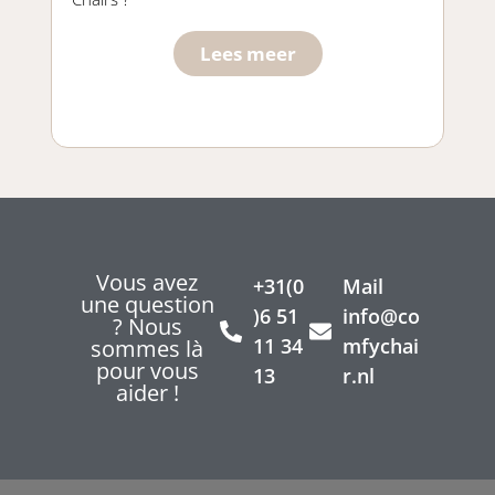
Lees meer
Vous avez
+31(0
Mail
une question
)6 51
info@co
? Nous
11 34
mfychai
sommes là
pour vous
13
r.nl
aider !