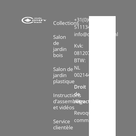
+31(0)6-
Collections
51113413
info@comfychair.nl
Salon
de
Kvk:
jardin
08120742
bois
BTW:
NL
Salon de
jardin
002144778B71
plastique
Droit
de
Instructions
d’assemblage
rétractation:
et vidéos
Revoquer
commande
Service
clientèle