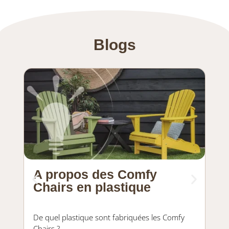
Blogs
A propos des Comfy
To
Chairs en plastique
Le 
De quel plastique sont fabriquées les Comfy
uni
Chairs ?