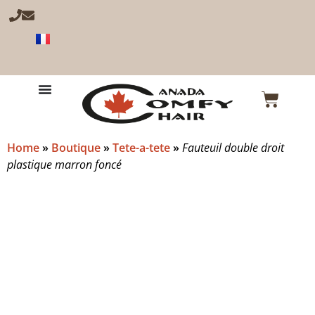
Home
»
Boutique
»
Tete-a-tete
»
Fauteuil double droit
plastique marron foncé