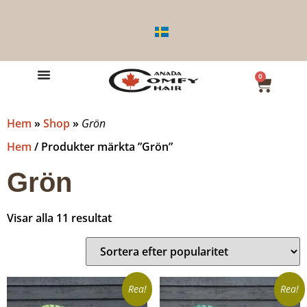
0
Hem
»
Shop
»
Grön
Hem
/ Produkter märkta ”Grön”
Grön
Visar alla 11 resultat
Rea!
Rea!