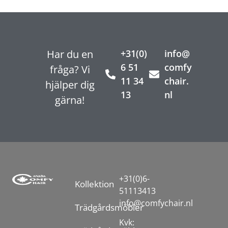
Har du en
+31(0)
info@
6 51
comfy
fråga? Vi
11 34
chair.
hjälper dig
13
nl
gärna!
+31(0)6-
Kollektion
51113413
info@comfychair.nl
Trädgårdsmöbler
Kvk: