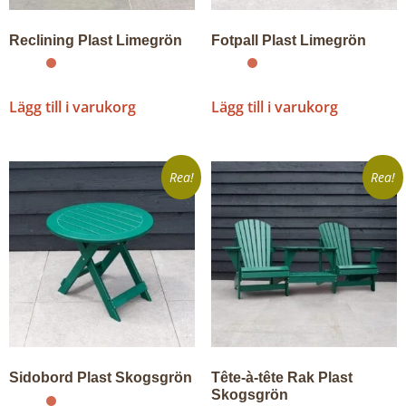
Reclining Plast Limegrön
Fotpall Plast Limegrön
Lägg till i varukorg
Lägg till i varukorg
Rea!
Rea!
Sidobord Plast Skogsgrön
Tête-à-tête Rak Plast
Skogsgrön