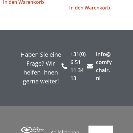
In den Warenkorb
In den Warenkorb
Haben Sie eine
+31(0)
info@
6 51
comfy
Frage? Wir
11 34
chair.
helfen Ihnen
13
nl
gerne weiter!
Kollektionen