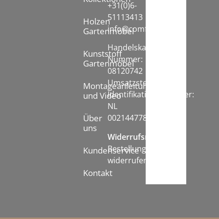
+31(0)6-
51113413
Holzen
info@comfychair.nl
Gartenmöbel
Handelskammer
Kunststoff
Nummer:
Gartenmöbel
08120742
Umsatzsteuer-
Montageanleitung
Identifikationsnummer:
und Video
NL
002144778B71
Über
uns
Widerrufsrecht:
Bestellung
Kundenservice
widerrufen
Kontakt