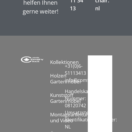
11 34
chair.
helfen Ihnen
13
nl
gerne weiter!
Kollektionen
+31(0)6-
51113413
Holzen
info@comfychair.nl
Gartenmöbel
Handelskammer
Kunststoff
Nummer:
Gartenmöbel
08120742
Umsatzsteuer-
Montageanleitung
Identifikationsnummer:
und Video
NL