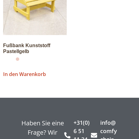
Fußbank Kunststoff
Pastellgelb
In den Warenkorb
Haben Sie eine
+31(0)
info@
6 51
comfy
Frage? Wir