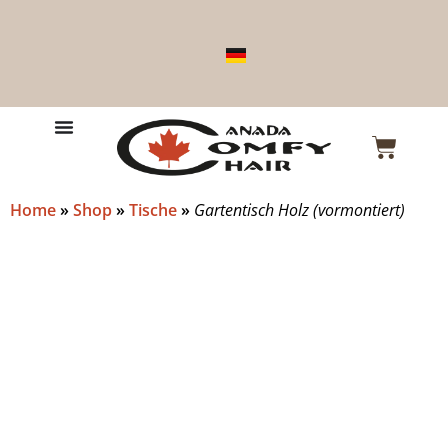
Home
»
Shop
»
Tische
»
Gartentisch Holz (vormontiert)