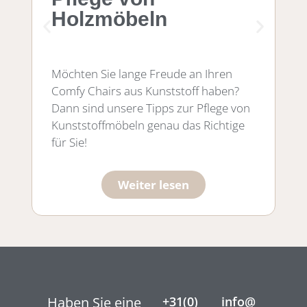
Holzmöbeln
C
Möchten Sie lange Freude an Ihren
Au
Comfy Chairs aus Kunststoff haben?
Ch
Dann sind unsere Tipps zur Pflege von
Kunststoffmöbeln genau das Richtige
für Sie!
Weiter lesen
Haben Sie eine
+31(0)
info@