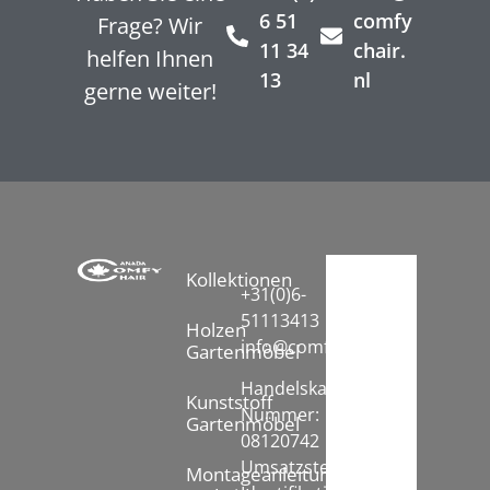
6 51
comfy
Frage? Wir
11 34
chair.
helfen Ihnen
13
nl
gerne weiter!
Kollektionen
+31(0)6-
51113413
Holzen
info@comfychair.nl
Gartenmöbel
Handelskammer
Kunststoff
Nummer:
Gartenmöbel
08120742
Umsatzsteuer-
Montageanleitung