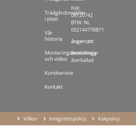
Kvk:
Trädgårdsmöbler
08120742
i plast
BTW: NL
002144778B71
Vår
historia
ångerrätt:
Monteringsanvisningar
Beställning
och video
återkallad
Kundservice
Kontakt
Villkor
Integritetspolicy
Kakpolicy