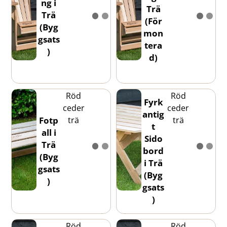
ng i
Trä
Trä
(För
(Byg
mon
gsats
tera
)
d)
Röd
Röd
Fyrk
ceder
ceder
antig
trä
trä
Fotp
t
all i
Sido
Trä
bord
(Byg
i Trä
gsats
(Byg
)
gsats
)
Röd
Röd