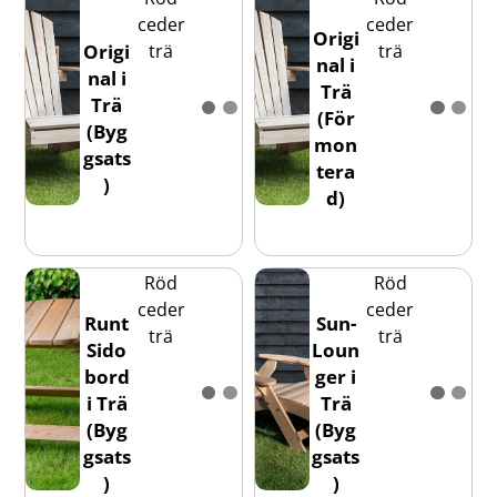
ceder
ceder
Origi
trä
trä
Origi
nal i
nal i
Trä
Trä
(För
(Byg
mon
gsats
tera
)
d)
Röd
Röd
ceder
ceder
Runt
Sun-
trä
trä
Sido
Loun
bord
ger i
i Trä
Trä
(Byg
(Byg
gsats
gsats
)
)