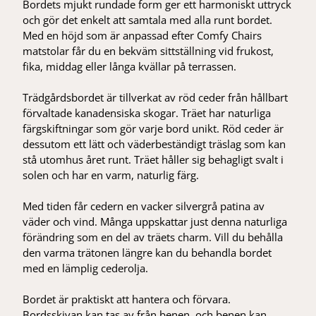
Bordets mjukt rundade form ger ett harmoniskt uttryck
och gör det enkelt att samtala med alla runt bordet.
Med en höjd som är anpassad efter Comfy Chairs
matstolar får du en bekväm sittställning vid frukost,
fika, middag eller långa kvällar på terrassen.
Trädgårdsbordet är tillverkat av röd ceder från hållbart
förvaltade kanadensiska skogar. Träet har naturliga
färgskiftningar som gör varje bord unikt. Röd ceder är
dessutom ett lätt och väderbeständigt träslag som kan
stå utomhus året runt. Träet håller sig behagligt svalt i
solen och har en varm, naturlig färg.
Med tiden får cedern en vacker silvergrå patina av
väder och vind. Många uppskattar just denna naturliga
förändring som en del av träets charm. Vill du behålla
den varma trätonen längre kan du behandla bordet
med en lämplig cederolja.
Bordet är praktiskt att hantera och förvara.
Bordsskivan kan tas av från benen, och benen kan