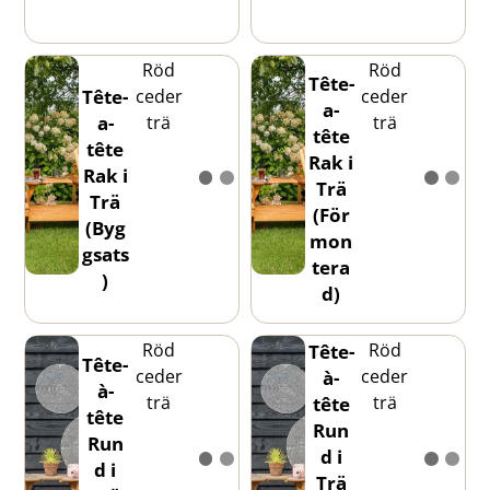
Röd
Röd
Tête-
ceder
ceder
Tête-
a-
trä
trä
a-
tête
tête
Rak i
Rak i
Trä
Trä
(För
(Byg
mon
gsats
tera
)
d)
Röd
Röd
Tête-
Tête-
ceder
ceder
à-
à-
trä
trä
tête
tête
Run
Run
d i
d i
Trä