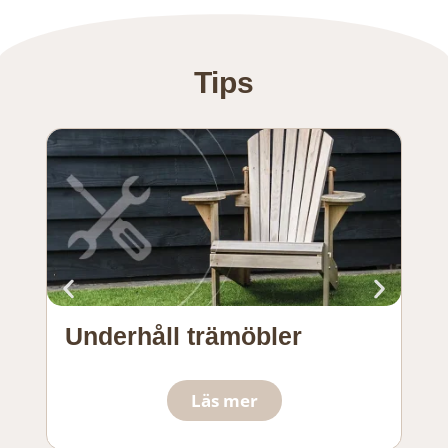
Tips
Underhåll trämöbler
Al
Läs mer