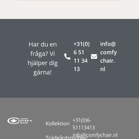
Har du en
+31(0)
info@
6 51
comfy
fråga? Vi
11 34
chair.
hjälper dig
13
nl
gärna!
+31(0)6-
Kollektion
51113413
info@comfychair.nl
Trädgårdsmöbler