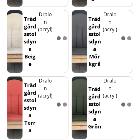
Dralo
Dralo
Träd
Träd
n
n
gård
gård
(acryl)
(acryl)
sstol
sstol
sdyn
sdyn
a
a
Beig
Mör
e
kgrå
Dralo
Dralo
Träd
n
n
Träd
gård
(acryl)
(acryl)
gård
sstol
sstol
sdyn
sdyn
a
a
Terr
Grön
a