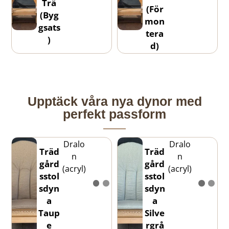
Trä
(För
(Byg
mon
gsats
tera
)
d)
Upptäck våra nya dynor med
perfekt passform
Dralo
Dralo
Träd
Träd
n
n
gård
gård
(acryl)
(acryl)
sstol
sstol
sdyn
sdyn
a
a
Taup
Silve
e
rgrå