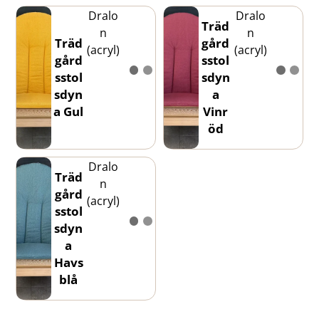
Dralo
Dralo
Träd
n
n
Träd
gård
(acryl)
(acryl)
gård
sstol
sstol
sdyn
sdyn
a
a Gul
Vinr
öd
Dralo
Träd
n
gård
(acryl)
sstol
sdyn
a
Havs
blå