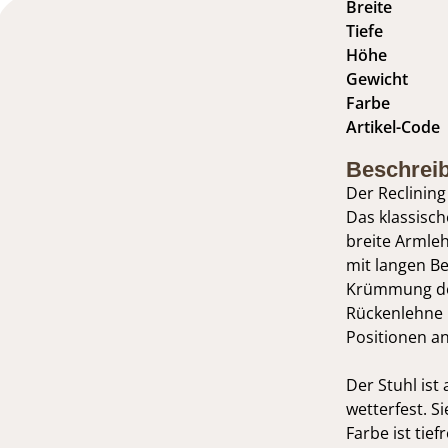
Breite
Tiefe
Höhe
Gewicht
Farbe
Artikel-Code
Beschrei
Der Reclining
Das klassisch
breite Armle
mit langen Be
Krümmung des 
Rückenlehne b
Positionen a
Der Stuhl ist
wetterfest. S
Farbe ist tie