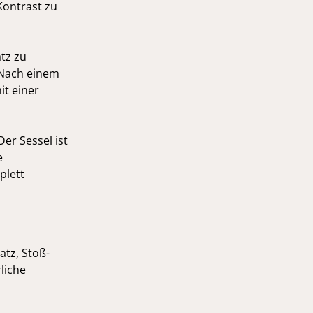
Kontrast zu
atz zu
 Nach einem
it einer
er Sessel ist
e
plett
atz, Stoß-
liche