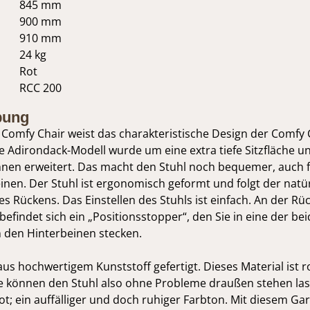
845 mm
900 mm
910 mm
24 kg
Rot
RCC 200
bung
 Comfy Chair weist das charakteristische Design der Comfy C
e Adirondack-Modell wurde um eine extra tiefe Sitzfläche u
hnen erweitert. Das macht den Stuhl noch bequemer, auch
inen. Der Stuhl ist ergonomisch geformt und folgt der natü
Rückens. Das Einstellen des Stuhls ist einfach. An der Rüc
efindet sich ein „Positionsstopper“, den Sie in eine der bei
n den Hinterbeinen stecken.
 aus hochwertigem Kunststoff gefertigt. Dieses Material ist 
ie können den Stuhl also ohne Probleme draußen stehen las
frot; ein auffälliger und doch ruhiger Farbton. Mit diesem Ga