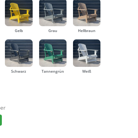
Gelb
Grau
Hellbraun
Schwarz
Tannengrün
Weiß
ber