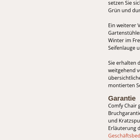
setzen Sie si
Grün und du
Ein weiterer 
Gartenstühlen
Winter im Fr
Seifenlauge u
Sie erhalten 
weitgehend vo
übersichtlich
montierten Se
Garantie
Comfy Chair 
Bruchgarantie
und Kratzspur
Erläuterung 
Geschäftsbe