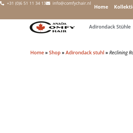
+31 (0)6 51 11 34 13
info@comfychair.nl
Home
Kollekt
Adirondack Stühle
Home
»
Shop
»
Adirondack stuhl
»
Reclining R