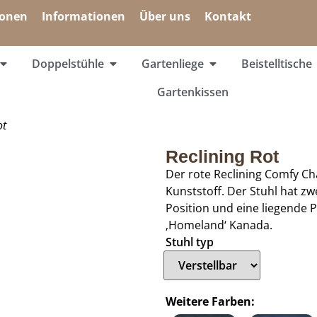
ionen
Informationen
Über uns
Kontakt
Doppelstühle
Gartenliege
Beistelltische
Gartenkissen
ot
Reclining Rot
Der rote Reclining Comfy Cha
Kunststoff. Der Stuhl hat z
Position und eine liegende Po
‚Homeland‘ Kanada.
Stuhl typ
Weitere Farben: