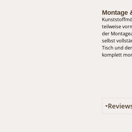
Montage 
Kunststoffmö
teilweise vorm
der Montagea
selbst volls
Tisch und de
komplett mont
Review