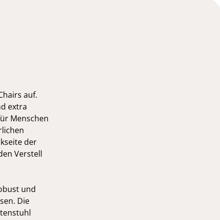
hairs auf.
nd extra
 für Menschen
rlichen
kseite der
den Verstell
robust und
sen. Die
rtenstuhl