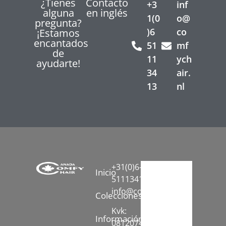
¿Tienes
Contacto
+3
inf
alguna
en inglés
1(0
o@
pregunta?
)6
co
¡Estamos
encantados
51
mf
de
11
ych
ayudarte!
34
air.
13
nl
+31(0)6-
Inicio
51113413
info@comfychair.nl
Colecciones
Kvk:
Información
08120742