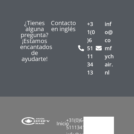
¿Tienes
Contacto
+3
inf
alguna
en inglés
1(0
o@
pregunta?
)6
co
¡Estamos
encantados
51
mf
de
11
ych
ayudarte!
34
air.
13
nl
+31(0)6-
Inicio
51113413