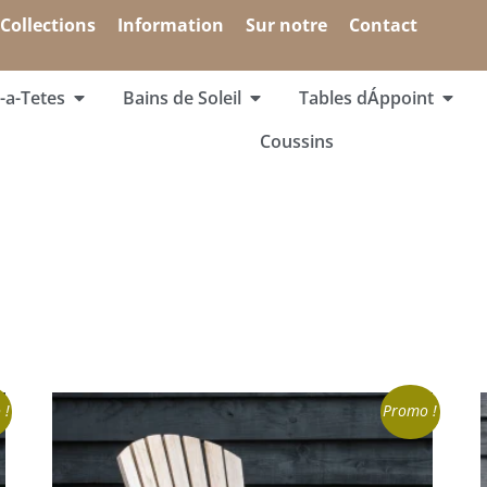
Collections
Information
Sur notre
Contact
-a-Tetes
Bains de Soleil
Tables dÁppoint
Coussins
 !
Promo !