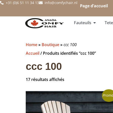
+31 (0)6 51 11 34 13
info@comfychair.nl
Page d’accueil
Fauteuils
Tete
Home
»
Boutique
»
ccc 100
Accueil
/ Produits identifiés “ccc 100”
ccc 100
17 résultats affichés
Promo