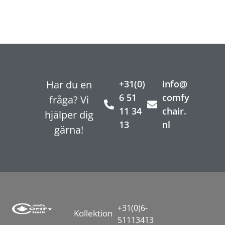
Har du en
+31(0)
info@
6 51
comfy
fråga? Vi
11 34
chair.
hjälper dig
13
nl
gärna!
+31(0)6-
Kollektion
51113413