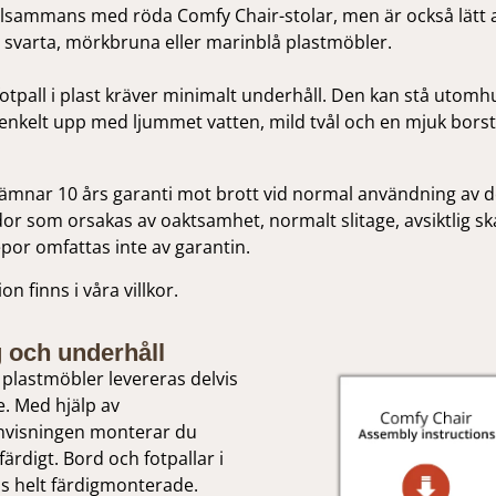
tillsammans med röda Comfy Chair-stolar, men är också lätt
, svarta, mörkbruna eller marinblå plastmöbler.
otpall i plast kräver minimalt underhåll. Den kan stå utomh
enkelt upp med ljummet vatten, mild tvål och en mjuk borst
lämnar 10 års garanti mot brott vid normal användning av 
or som orsakas av oaktsamhet, normalt slitage, avsiktlig s
repor omfattas inte av garantin.
n finns i våra villkor.
 och underhåll
plastmöbler levereras delvis
. Med hjälp av
visningen monterar du
färdigt. Bord och fotpallar i
as helt färdigmonterade.