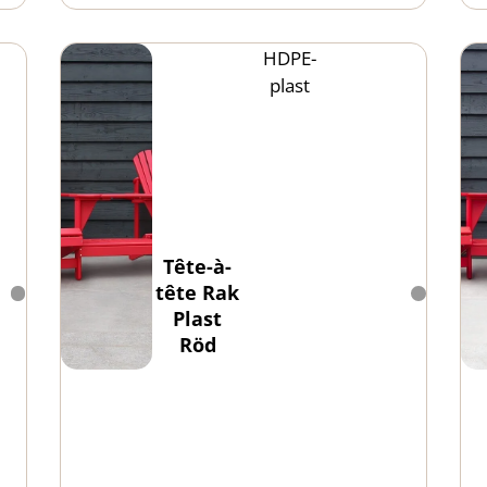
HDPE-
plast
Tête-à-
tête Rak
Plast
Röd