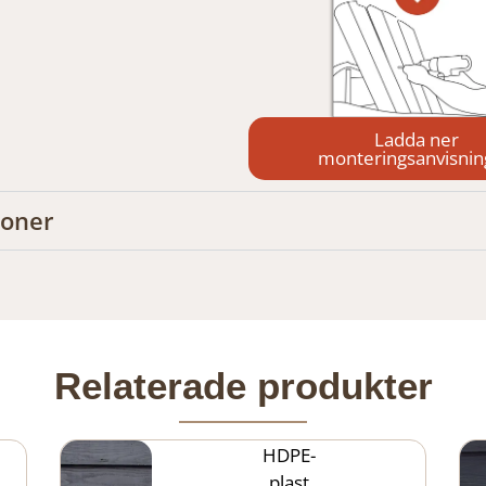
Ladda ner
monteringsanvisni
ioner
Relaterade produkter
HDPE-
plast