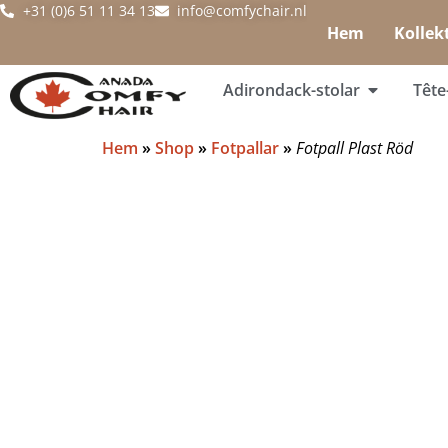
+31 (0)6 51 11 34 13
info@comfychair.nl
Hem
Kollek
Adirondack-stolar
Tête
Hem
»
Shop
»
Fotpallar
»
Fotpall Plast Röd