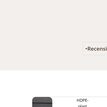
Recens
HDPE-
plast