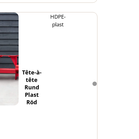
HDPE-
plast
Tête-à-
tête
Rund
Plast
Röd