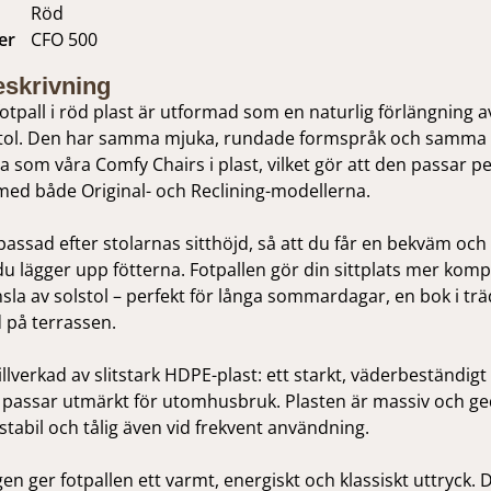
Röd
er
CFO 500
skrivning
otpall i röd plast är utformad som en naturlig förlängning a
tol. Den har samma mjuka, rundade formspråk och samma
a som våra Comfy Chairs i plast, vilket gör att den passar pe
med både Original- och Reclining-modellerna.
assad efter stolarnas sitthöjd, så att du får en bekväm oc
du lägger upp fötterna. Fotpallen gör din sittplats mer komp
sla av solstol – perfekt för långa sommardagar, en bok i tr
 på terrassen.
illverkad av slitstark HDPE-plast: ett starkt, väderbeständigt
passar utmärkt för utomhusbruk. Plasten är massiv och ged
 stabil och tålig även vid frekvent användning.
en ger fotpallen ett varmt, energiskt och klassiskt uttryck.