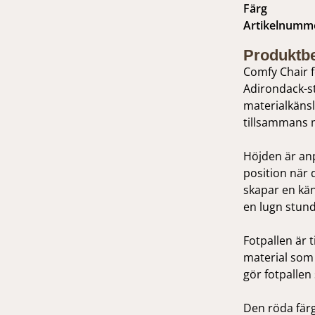
Färg
Artikelnumm
Produktbe
Comfy Chair f
Adirondack-s
materialkänsl
tillsammans 
Höjden är anp
position när 
skapar en kän
en lugn stund
Fotpallen är t
material som 
gör fotpallen
Den röda färg