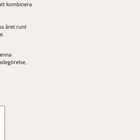
 att kombinera
us året runt
e.
denna
kadegörelse,