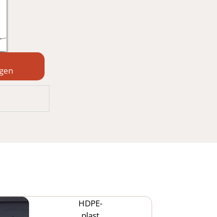
ngen
HDPE-
plast