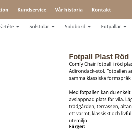
tion
Kundservice
Vår historia
Kontakt
-à-tête
Solstolar
Sidobord
Fotpallar
Fotpall Plast Röd
Comfy Chair fotpall i röd plas
Adirondack-stol. Fotpallen är
samma klassiska formspråk s
Med fotpallen kan du enkelt f
avslappnad plats för vila. Läg
trädgården, terrassen, alta
ett varmt, klassiskt och livfu
utemiljö.
Färger: