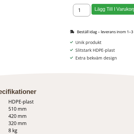
Lägg Till I Varukor
Beställ idag – leverans inom 1–3
Unik produkt
Slitstark HDPE-plast
Extra bekväm design
cifikationer
HDPE-plast
510 mm
420 mm
320 mm
8 kg