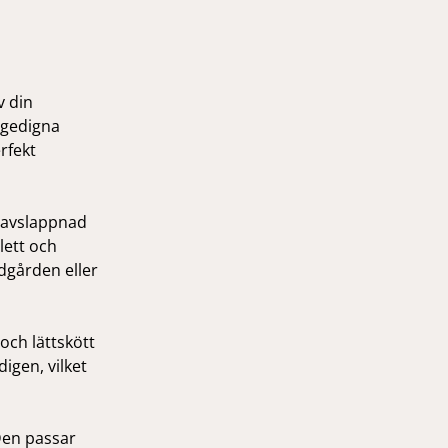
v din
 gedigna
rfekt
h avslappnad
lett och
ädgården eller
 och lättskött
igen, vilket
 Den passar