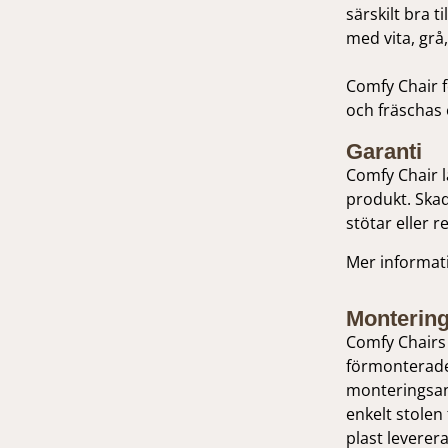
särskilt bra 
med vita, grå
Comfy Chair f
och fräschas 
Garanti
Comfy Chair 
produkt. Skad
stötar eller 
Mer informatio
Montering
Comfy Chairs 
förmonterade
monteringsan
enkelt stolen 
plast leverer