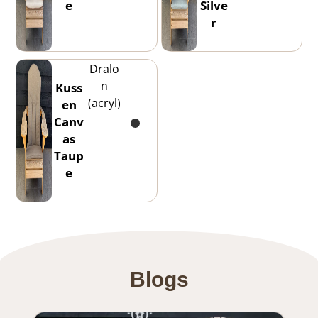
e
Silve
r
Dralo
n
Kuss
(acryl)
en
Canv
as
Taup
e
Blogs