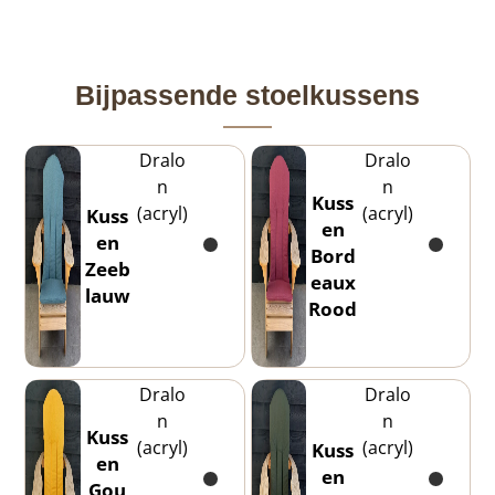
Bijpassende stoelkussens
Dralo
Dralo
n
n
Kuss
(acryl)
(acryl)
Kuss
en
en
Bord
Zeeb
eaux
lauw
Rood
Dralo
Dralo
n
n
Kuss
(acryl)
(acryl)
Kuss
en
en
Gou