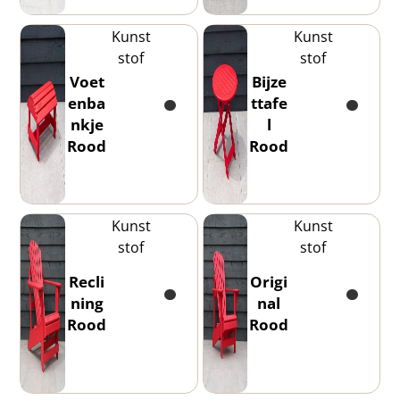
Kunst
Kunst
stof
stof
Voet
Bijze
enba
ttafe
nkje
l
Rood
Rood
Kunst
Kunst
stof
stof
Recli
Origi
ning
nal
Rood
Rood