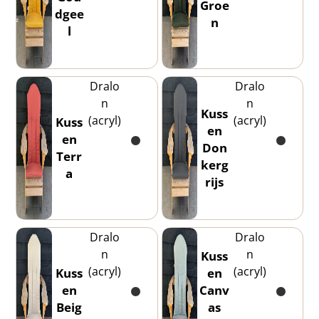
Groe
dgee
n
l
Dralo
Dralo
n
n
Kuss
(acryl)
(acryl)
Kuss
en
en
Don
Terr
kerg
a
rijs
Dralo
Dralo
n
n
Kuss
(acryl)
(acryl)
Kuss
en
en
Canv
Beig
as