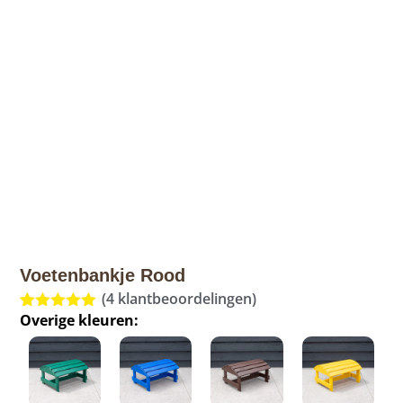
Voetenbankje Rood
(
4
klantbeoordelingen)
Overige kleuren:
Gewaardeerd
4
5.00
op 5
gebaseerd
op
klant
waarderingen