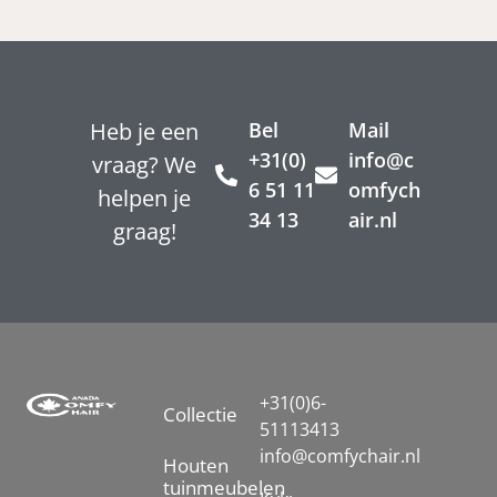
Heb je een
Bel
Mail
+31(0)
info@c
vraag? We
6 51 11
omfych
helpen je
34 13
air.nl
graag!
+31(0)6-
Collectie
51113413
info@comfychair.nl
Houten
tuinmeubelen