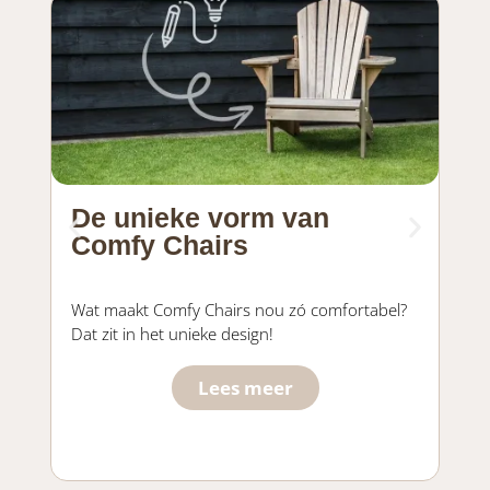
De unieke vorm van
Ee
Comfy Chairs
pr
Kom
Wat maakt Comfy Chairs nou zó comfortabel?
Koot
Dat zit in het unieke design!
je 
Lees meer