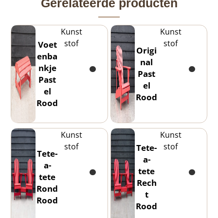
Gerelateerde producten
Kunst
Kunst
stof
stof
Voet
Origi
enba
nal
nkje
Past
Past
el
el
Rood
Rood
Kunst
Kunst
stof
stof
Tete-
Tete-
a-
a-
tete
tete
Rech
Rond
t
Rood
Rood