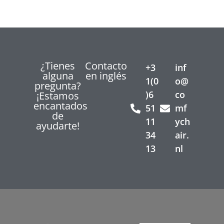
¿Tienes
Contacto
+3
inf
alguna
en inglés
1(0
o@
pregunta?
)6
co
¡Estamos
encantados
51
mf
de
11
ych
ayudarte!
34
air.
13
nl