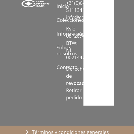
+31(0)6-
Inicio
51113413
info@comfychair.nl
Colecciones
Kvk:
Información
08120742
BTW:
Sobre
NL
nosotros
002144778B71
Contacto
Derecho
de
revocación:
Retirar
pedido
Términos y condiciones generales