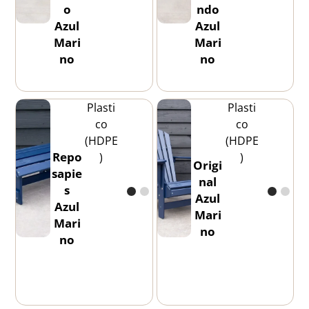
o
ndo
Azul
Azul
Mari
Mari
no
no
Plasti
Plasti
co
co
(HDPE
(HDPE
Repo
)
)
Origi
sapie
nal
s
Azul
Azul
Mari
Mari
no
no