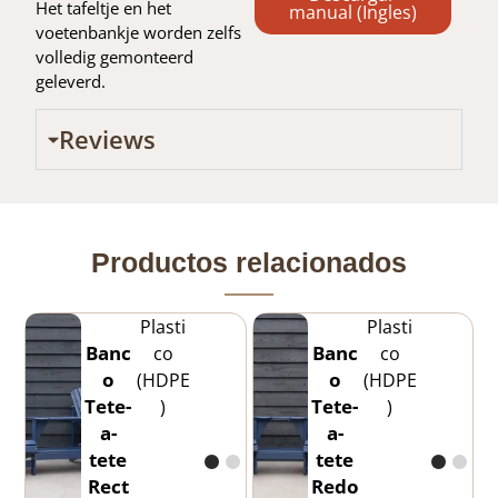
Het tafeltje en het
manual (Ingles)
voetenbankje worden zelfs
volledig gemonteerd
geleverd.
Reviews
Productos relacionados
Plasti
Plasti
Banc
Banc
co
co
o
o
(HDPE
(HDPE
Tete-
Tete-
)
)
a-
a-
tete
tete
Rect
Redo