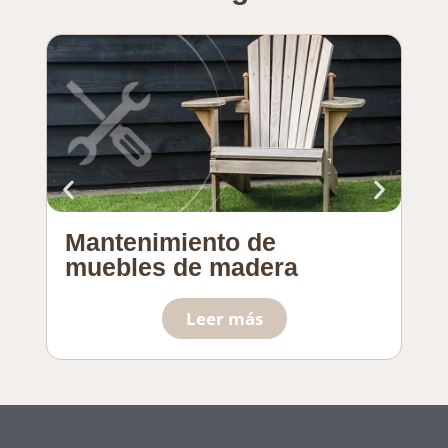
Mantenimiento de
So
muebles de madera
pl
Leer más