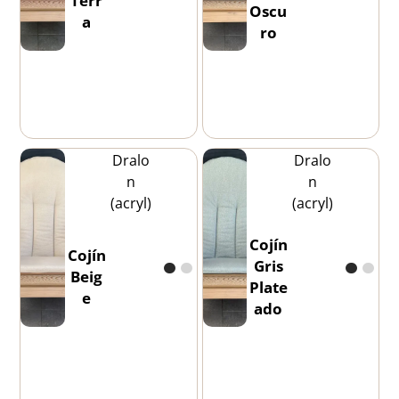
Terr
Oscu
a
ro
Dralo
Dralo
n
n
(acryl)
(acryl)
Cojín
Cojín
Gris
Beig
Plate
e
ado