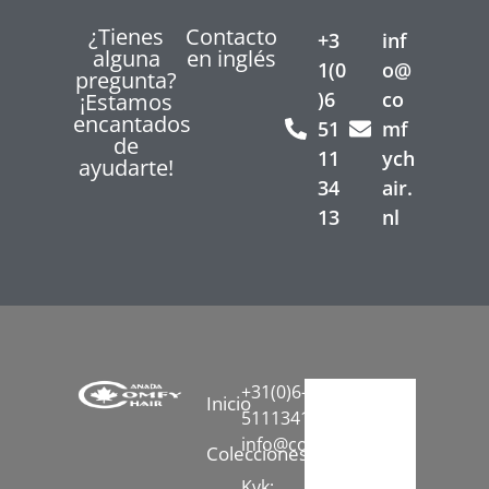
¿Tienes
Contacto
+3
inf
alguna
en inglés
1(0
o@
pregunta?
)6
co
¡Estamos
encantados
51
mf
de
11
ych
ayudarte!
34
air.
13
nl
+31(0)6-
Inicio
51113413
info@comfychair.nl
Colecciones
Kvk: