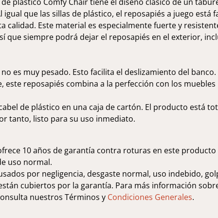
 de plástico Comfy Chair tiene el diseño clásico de un tabur
 igual que las sillas de plástico, el reposapiés a juego está 
ta calidad. Este material es especialmente fuerte y resistente
sí que siempre podrá dejar el reposapiés en el exterior, inc
 no es muy pesado. Esto facilita el deslizamiento del banco.
, este reposapiés combina a la perfección con los muebles
scabel de plástico en una caja de cartón. El producto está t
r tanto, listo para su uso inmediato.
frece 10 años de garantía contra roturas en este producto
de uso normal.
sados por negligencia, desgaste normal, uso indebido, gol
stán cubiertos por la garantía. Para más información sobre 
 consulta nuestros Términos y
Condiciones Generales
.