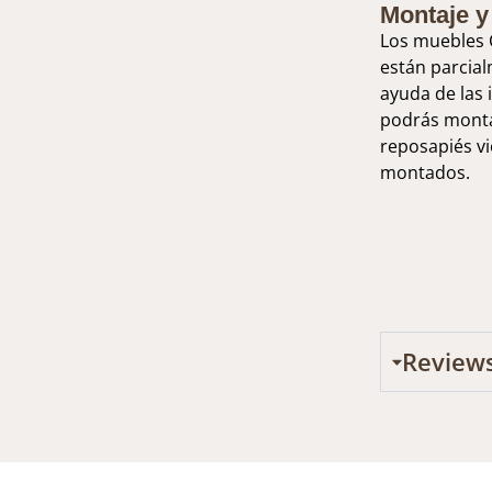
Montaje y
Los muebles C
están parcia
ayuda de las 
podrás monta
reposapiés v
montados.
Review