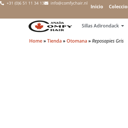
+31 (0)6 51 11 34 13
info@comfychair.nl
Inicio
Colecci
Sillas Adirondack
Home
»
Tienda
»
Otomana
»
Reposapies Gris