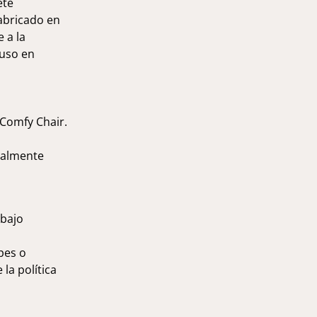
ete
fabricado en
 a la
luso en
 Comfy Chair.
otalmente
 bajo
pes o
la política