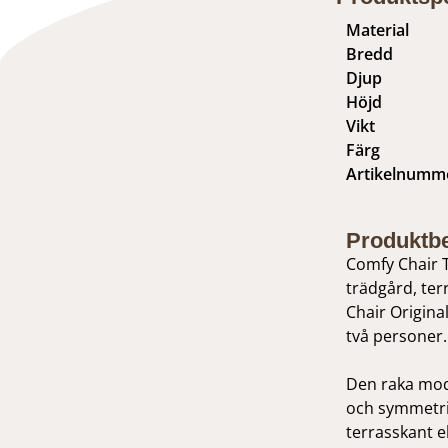
Material
Bredd
Djup
Höjd
Vikt
Färg
Artikelnumm
Produktbe
Comfy Chair T
trädgård, ter
Chair Original
två personer.
Den raka mode
och symmetris
terrasskant e