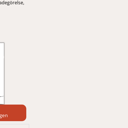
kadegörelse,
ngen