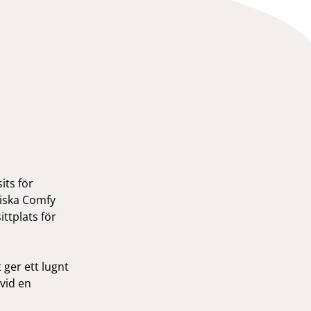
its för
siska Comfy
ittplats för
 ger ett lugnt
vid en