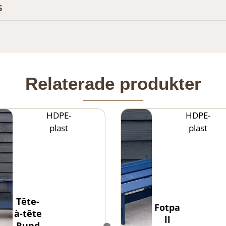
s
Relaterade produkter
HDPE-
HDPE-
plast
plast
Tête-
Fotpa
à-tête
ll
Rund