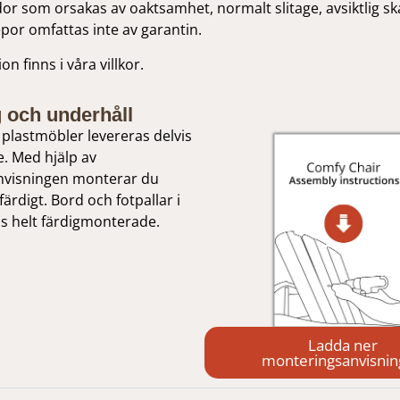
or som orsakas av oaktsamhet, normalt slitage, avsiktlig s
repor omfattas inte av garantin.
n finns i våra villkor.
 och underhåll
plastmöbler levereras delvis
. Med hjälp av
visningen monterar du
färdigt. Bord och fotpallar i
as helt färdigmonterade.
Ladda ner
monteringsanvisni