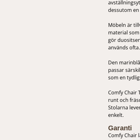
avställningsyt
dessutom en e
Möbeln är till
material som 
gör duositsen
används ofta.
Den marinblå 
passar särski
som en tydlig
Comfy Chair T
runt och fräs
Stolarna leve
enkelt.
Garanti
Comfy Chair 