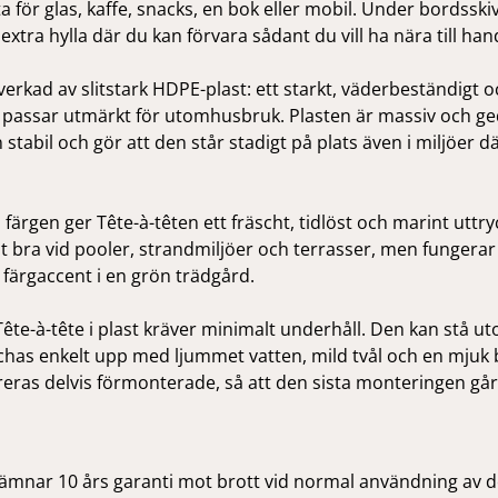
a för glas, kaffe, snacks, en bok eller mobil. Under bordsski
xtra hylla där du kan förvara sådant du vill ha nära till han
verkad av slitstark HDPE-plast: ett starkt, väderbeständigt o
passar utmärkt för utomhusbruk. Plasten är massiv och ged
 stabil och gör att den står stadigt på plats även i miljöer 
färgen ger Tête-à-têten ett fräscht, tidlöst och marint uttry
lt bra vid pooler, strandmiljöer och terrasser, men fungerar 
 färgaccent i en grön trädgård.
ête-à-tête i plast kräver minimalt underhåll. Den kan stå u
chas enkelt upp med ljummet vatten, mild tvål och en mjuk 
reras delvis förmonterade, så att den sista monteringen gå
lämnar 10 års garanti mot brott vid normal användning av 