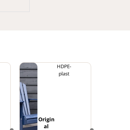
HDPE-
plast
Origin
al