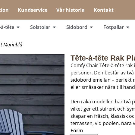
tion
Kundservice
Vår historia
Kontakt
-à-tête
Solstolar
Sidobord
Fotpallar
st Marinblå
Tête-à-tête Rak Pl
Comfy Chair Tête-à-tête rak 
personer. Den består av två 
sidobord emellan – perfekt n
eller småsaker nära till hand
Den raka modellen har två pa
vilket ger ett stilrent och 
skapar en fräsch, klassisk o
terrassen, vid poolen, nära 
Form