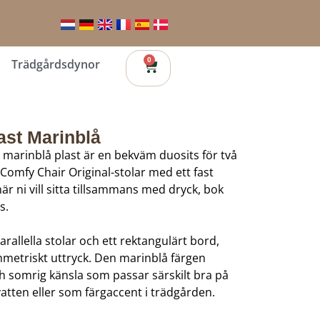
0
Trädgårdsdynor
ast Marinblå
i marinblå plast är en bekväm duosits för två
Comfy Chair Original-stolar med ett fast
är ni vill sitta tillsammans med dryck, bok
s.
rallella stolar och ett rektangulärt bord,
symmetriskt uttryck. Den marinblå färgen
ch somrig känsla som passar särskilt bra på
vatten eller som färgaccent i trädgården.