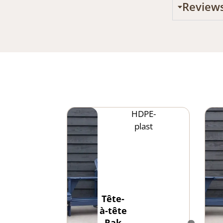
Review
HDPE-
plast
Tête-
à-tête
Rak