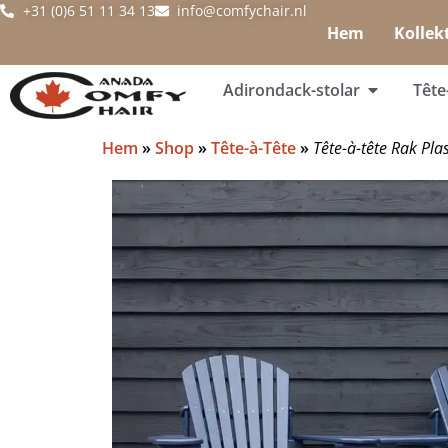
+31 (0)6 51 11 34 13
info@comfychair.nl
Hem
Kollek
Adirondack-stolar
Tête
Hem
»
Shop
»
Tête-à-Tête
»
Tête-à-tête Rak Pla