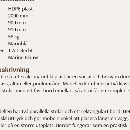
HDPE-plast
2000 mm
900 mm
910 mm
58 kg
Marinblå
er
T-A-T Recht
Marine Blauw
skrivning
ête-à-tête rak i marinblå plast är en social och bekväm duos
rass, altan eller poolområde. Modellen kombinerar två klas
-stolar med ett fast bord emellan, så att ni får en komplett s
llen har två parallella stolar och ett rektangulärt bord. Det
kt uttryck och gör möbeln enkel att placera längs en vägg, 
ller på en större uteplats. Bordet fungerar som en praktisk