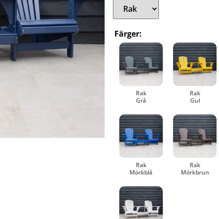
Färger:
Rak
Rak
Grå
Gul
Rak
Rak
Mörkblå
Mörkbrun