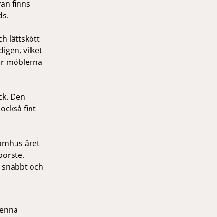
van finns
ds.
ch lättskött
igen, vilket
där möblerna
ck. Den
också fint
tomhus året
borste.
r snabbt och
denna