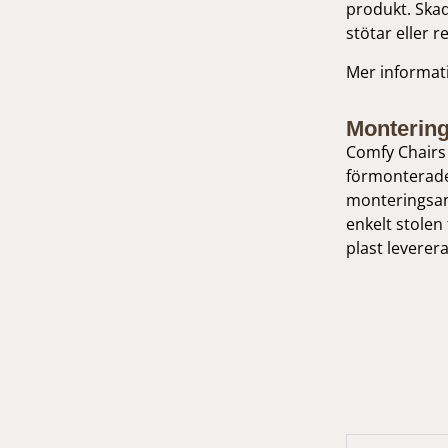
produkt. Skad
stötar eller 
Mer informatio
Montering
Comfy Chairs 
förmonterade
monteringsan
enkelt stolen 
plast leverer