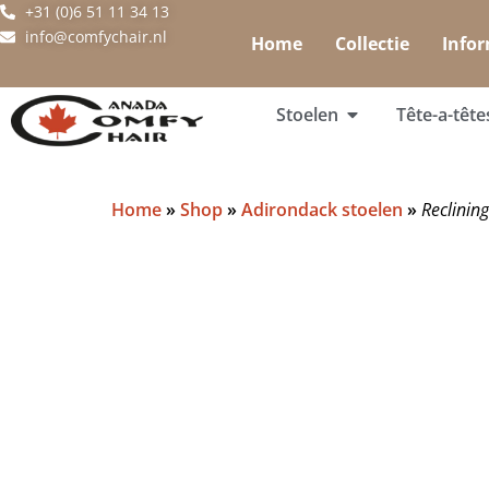
+31 (0)6 51 11 34 13
info@comfychair.nl
Home
Collectie
Infor
Stoelen
Tête-a-tête
Home
»
Shop
»
Adirondack stoelen
»
Reclinin