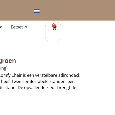
0
Eetset
groen
ing)
omfy Chair is een verstelbare adirondack
el heeft twee comfortabele standen: een
de stand. De opvallende kleur brengt de