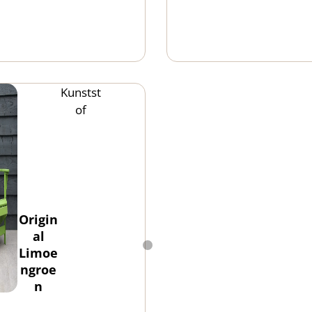
Kunstst
of
Origin
al
Limoe
ngroe
n