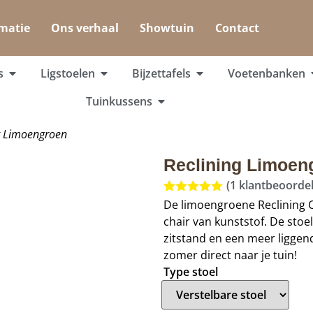
matie
Ons verhaal
Showtuin
Contact
s
Ligstoelen
Bijzettafels
Voetenbanken
Tuinkussens
g Limoengroen
Reclining Limoen
(
1
klantbeoordel
Gewaardeerd
1
De limoengroene Reclining C
5.00
op 5
chair van kunststof. De sto
gebaseerd
op
klant
zitstand en een meer liggen
waardering
zomer direct naar je tuin!
Type stoel