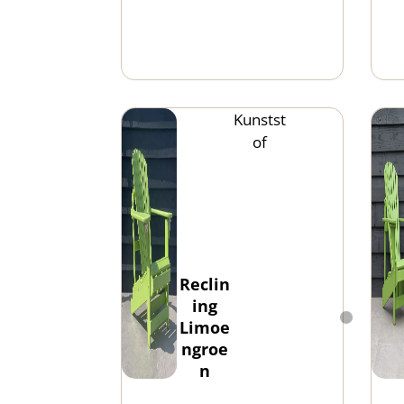
Kunstst
of
Reclin
ing
Limoe
ngroe
n