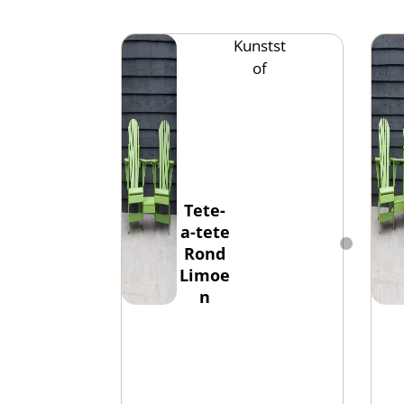
Kunstst
of
Tete-
a-tete
Rond
Limoe
n