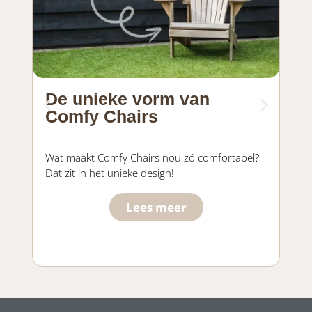
De unieke vorm van
Ee
Comfy Chairs
pr
Kom
Wat maakt Comfy Chairs nou zó comfortabel?
Koot
Dat zit in het unieke design!
je 
Lees meer