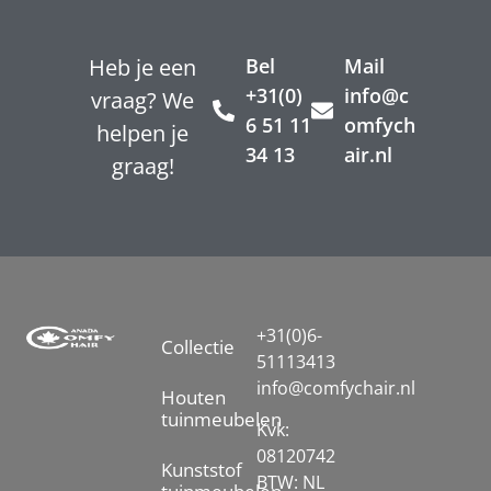
Heb je een
Bel
Mail
+31(0)
info@c
vraag? We
6 51 11
omfych
helpen je
34 13
air.nl
graag!
+31(0)6-
Collectie
51113413
info@comfychair.nl
Houten
tuinmeubelen
Kvk:
08120742
Kunststof
BTW: NL