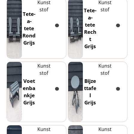
Kunst
Kunst
stof
stof
Tete-
Tete-
a-
a-
tete
tete
Rech
Rond
t
Grijs
Grijs
Kunst
Kunst
stof
stof
Voet
Bijze
enba
ttafe
nkje
l
Grijs
Grijs
Kunst
Kunst