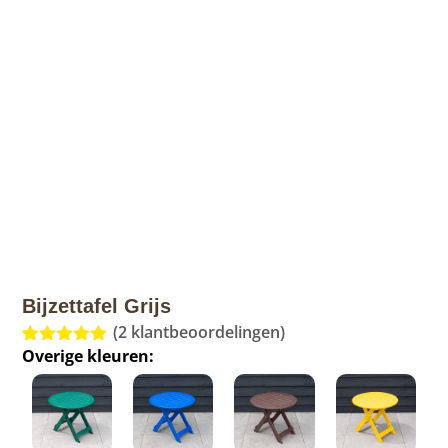
Bijzettafel Grijs
(
2
klantbeoordelingen)
Overige kleuren:
Gewaardeerd
2
5.00
op 5
gebaseerd
op
klant
waarderingen