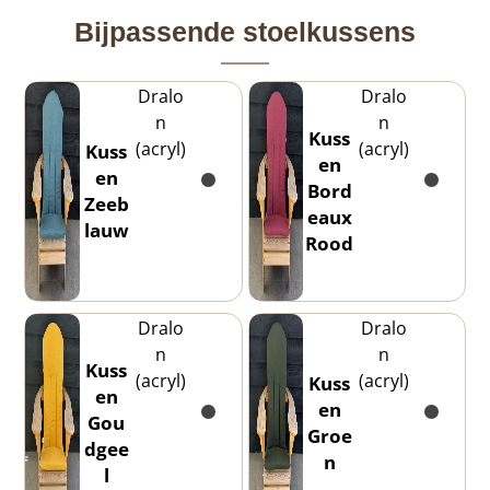
Bijpassende stoelkussens
Dralo
Dralo
n
n
Kuss
(acryl)
(acryl)
Kuss
en
en
Bord
Zeeb
eaux
lauw
Rood
Dralo
Dralo
n
n
Kuss
(acryl)
(acryl)
Kuss
en
en
Gou
Groe
dgee
n
l