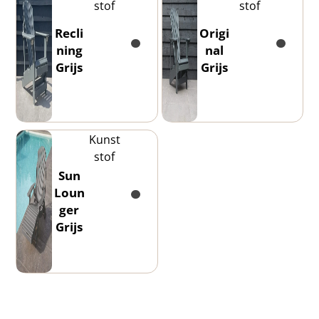
stof
stof
Recli
Origi
ning
nal
Grijs
Grijs
Kunst
stof
Sun
Loun
ger
Grijs