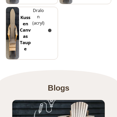
Dralo
n
Kuss
(acryl)
en
Canv
as
Taup
e
Blogs