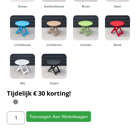
Groen
Donkerblauw
Bruin
Geel
Lichtblauw
Lichtbruin
Limoen
Rood
Wit
Zwart
Tijdelijk € 30 korting!
Toevoegen Aan Winkelwagen