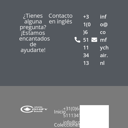
¿Tienes
Contacto
+3
inf
alguna
en inglés
1(0
o@
pregunta?
)6
co
¡Estamos
encantados
51
mf
de
11
ych
ayudarte!
34
air.
13
nl
+31(0)6-
Inicio
51113413
info@comfychair.nl
Colecciones