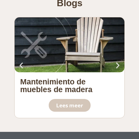
Blogs
Mantenimiento de
So
muebles de madera
pl
Lees meer