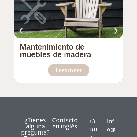
Mantenimiento de
So
muebles de madera
pl
Lees meer
¿Tienes
Contacto
+3
inf
alguna
en inglés
1(0
o@
pregunta?