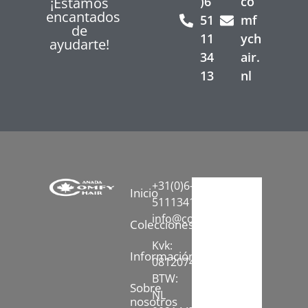
)6
co
¡Estamos
encantados
51
mf
de
11
ych
ayudarte!
34
air.
13
nl
+31(0)6-
Inicio
51113413
info@comfychair.nl
Colecciones
Kvk:
Información
08120742
BTW:
Sobre
NL
nosotros